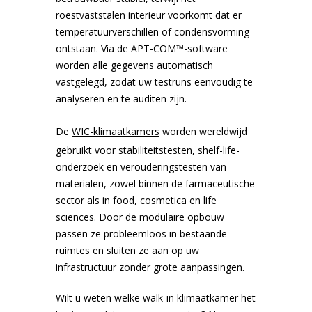
roestvaststalen interieur voorkomt dat er
temperatuurverschillen of condensvorming
Bloedbank koelkasten
Kaas stremsel vriezers
Benodigdheden
Droogkasten
ontstaan. Via de APT-COM™-software
worden alle gegevens automatisch
vastgelegd, zodat uw testruns eenvoudig te
Koelkast accessoires
Onderdelen en accessoires
Afzuigapparatuur
Warmtekasten
analyseren en te auditen zijn.
De
WIC-klimaatkamers
worden wereldwijd
Transport koel- en vriesboxen
Stellingen
gebruikt voor stabiliteitstesten, shelf-life-
onderzoek en verouderingstesten van
Hypothermiekasten
materialen, zowel binnen de farmaceutische
sector als in food, cosmetica en life
sciences. Door de modulaire opbouw
Moedermelk koelkasten
passen ze probleemloos in bestaande
ruimtes en sluiten ze aan op uw
infrastructuur zonder grote aanpassingen.
Chromatografiekoelkasten
Wilt u weten welke walk-in klimaatkamer het