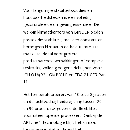
en RV
Voor langdurige stabiliteitsstudies en
Liebherr koel- en vrieskasten configurator
-45 Vriezers
Bluetooth temperatuurloggers
Ultrasoon reinigers
Modulaire aluminium kastwagens
Laboratorium centrifuge
Service & Onderhoud
Witgo
Therm
Vries
CO₂-I
Elmas
Indus
Afzui
Ergon
Jacks
houdbaarheidstesten is een volledig
MKKL 
gecontroleerde omgeving essentieel. De
en RV
walk-in klimaatkamers van BINDER
bieden
Richtlijnen & Handhaven
-60 Vriezers
Testo Saveris 1 Datalogger systeem
Carbolite ovens
Zitoplossingen
Droogovens en -incubatoren
Verhuur apparatuur
Vacu
Elmas
ESD s
precies die stabiliteit, met een constant en
homogeen klimaat in de hele ruimte. Dat
Vaccinkoelkasten
-80°C Vriezers
Testo toebehoren
Waterbaden Laboratorium
Computer - Laptopwagens
Overige
Ontwerp & Maatwerk producten
maakt ze ideaal voor grotere
Incub
Clean
productbatches, verpakkingen of complete
testracks, volledig volgens richtlijnen zoals
Explosieveilige koelkasten
-150 Vrieskisten
Laboratorium Centrifuge
Opiatenkluizen
Milie
ICH Q1A(R2), GMP/GLP en FDA 21 CFR Part
11.
Koel-vriescombinatie
IJsblokjesmachines
Balansen en wegen
RVS-instrumententafels
Binde
Het temperatuurbereik van 10 tot 50 graden
en de luchtvochtigheidsregeling tussen 20
en 90 procent r.v. geven u de flexibiliteit
Doorgeefkoelkasten
Cryogene vriezers voor biobanken en laboratoria
Vortex & Rollers
Medicatie Retourbox
Binde
voor uiteenlopende processen. Dankzij de
APT.line™-technologie blijft het klimaat
Gram Bioline configureren
Witgoed vriezers
Lauda Varioshake
Onderdelen en accessoires
betrouwbaar stabiel, terwijl het