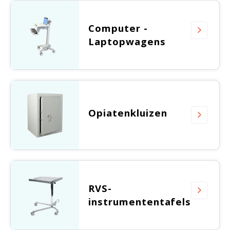
Witgoed koelkasten
Computer -
Richtlijnen
Laptopwagens
Opiatenkluizen
RVS-
instrumententafels