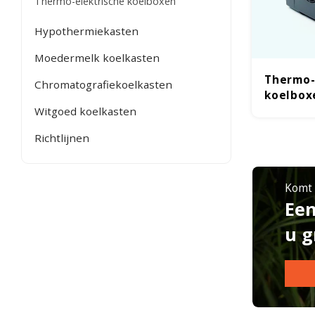
Thermo-elektrische koelboxen
Hypothermiekasten
Moedermelk koelkasten
Thermo-
Chromatografiekoelkasten
koelbox
Witgoed koelkasten
Richtlijnen
Komt u
Een
u g