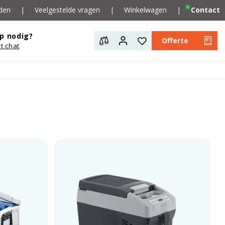
den
|
Veelgestelde vragen
|
Winkelwagen
|
Contact
p nodig?
Offerte
rt chat