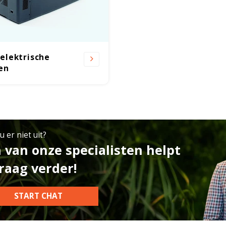
elektrische
en
 er niet uit?
 van onze specialisten helpt
raag verder!
START CHAT