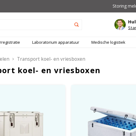
Storing mel
Hul
Sta
registratie
Laboratorium apparatuur
Medische logistiek
elen
Transport koel- en vriesboxen
ort koel- en vriesboxen