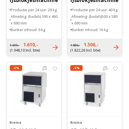
IJsblokjesmachine
IJsblokjesmachine
RVS
RVS
Productie per 24 uur: 29 kg
Productie per 24 uur: 40 kg
Afmeting: (bxdxh) 390 x 460
Afmeting: (bxdxh)500 x 580
x 690 mm
x 690 mm
Bunker inhoud: 9 kg
Bunker inhoud: 16 kg
Type koeling: Luchtgekoeld
Type koeling: Luchtgekoeld
Gewicht: 37 kg
Gewicht: 48 kg
1.610,-
1.506,-
1.693,-
1.586,-
(1.948,10 Incl. btw)
(1.822,26 Incl. btw)
-5%
-5%
Brema
Brema