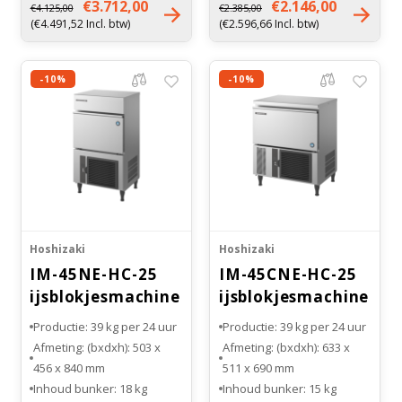
(L)
Gewicht: 34 kg
€3.712,00
€2.146,00
€4.125,00
€2.385,00
Gewicht: 50 kg
(€4.491,52 Incl. btw)
(€2.596,66 Incl. btw)
-10%
-10%
Hoshizaki
Hoshizaki
IM-45NE-HC-25
IM-45CNE-HC-25
ijsblokjesmachine
ijsblokjesmachine
Productie: 39 kg per 24 uur
Productie: 39 kg per 24 uur
Afmeting: (bxdxh): 503 x
Afmeting: (bxdxh): 633 x
456 x 840 mm
511 x 690 mm
Inhoud bunker: 18 kg
Inhoud bunker: 15 kg