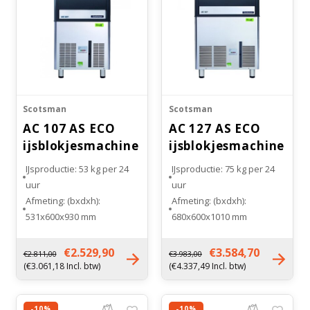
Scotsman
Scotsman
AC 107 AS ECO
AC 127 AS ECO
ijsblokjesmachine
ijsblokjesmachine
Gourmet
Gourmet
IJsproductie: 53 kg per 24
IJsproductie: 75 kg per 24
uur
uur
Afmeting: (bxdxh):
Afmeting: (bxdxh):
531x600x930 mm
680x600x1010 mm
Inhoud bunker: 23 kg
Inhoud bunker: 39 kg
Soort koeling:
Soort koeling:
€2.529,90
€3.584,70
€2.811,00
€3.983,00
Luchtgekoeld
Luchtgekoeld
(€3.061,18 Incl. btw)
(€4.337,49 Incl. btw)
Gewicht: 47 kilogram
Gewicht: 65 kg
-10%
-10%