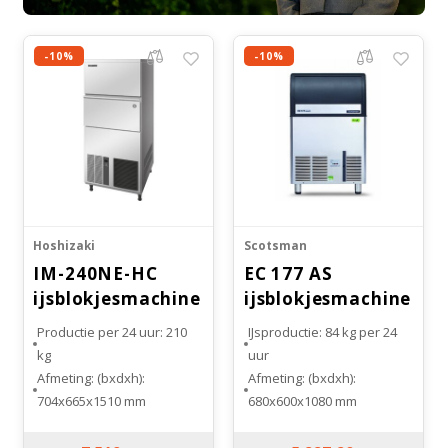
-10%
-10%
Hoshizaki
Scotsman
IM-240NE-HC
EC 177 AS
ijsblokjesmachine
ijsblokjesmachine
Gourmet
Productie per 24 uur: 210
IJsproductie: 84 kg per 24
kg
uur
Afmeting: (bxdxh):
Afmeting: (bxdxh):
704x665x1510 mm
680x600x1080 mm
Bunker inhoud: 110 kg
Inhoud bunker: 48 kg
Maat ijsblokje: standaard
Soort koeling: