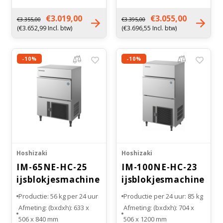
Maat ijsblokje: klein (S)
Maat ijsblokje: klein (S)
Gewicht: 44 kg
Gewicht: 45 kg
€3.019,00
€3.055,00
€3.355,00
€3.395,00
(€3.652,99 Incl. btw)
(€3.696,55 Incl. btw)
-10%
-10%
Hoshizaki
Hoshizaki
IM-65NE-HC-25
IM-100NE-HC-23
ijsblokjesmachine
ijsblokjesmachine
Productie: 56 kg per 24 uur
Productie per 24 uur: 85 kg
Afmeting: (bxdxh): 633 x
Afmeting: (bxdxh): 704 x
506 x 840 mm
506 x 1200 mm