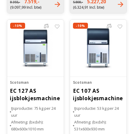
7.519,-
5.227,20
8.355,-
5.808,-
(L)
Luchtgekoeld
(9.097,99 Incl. btw)
(6.324,91 Incl. btw)
Gewicht: 120 kg
Gewicht: 70 kg
-10%
-10%
Scotsman
Scotsman
EC 127 AS
EC 107 AS
ijsblokjesmachine
ijsblokjesmachine
Gourmet
Gourmet
IJsproductie: 75 kg per 24
IJsproductie: 53 kg per 24
uur
uur
Afmeting: (bxdxh):
Afmeting: (bxdxh):
680x600x1010 mm
531x600x930 mm