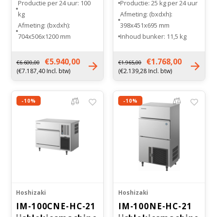
Productie per 24 uur: 100
Productie: 25 kg per 24 uur
kg
Afmeting: (bxdxh):
Afmeting: (bxdxh):
398x451x695 mm
704x506x1200 mm
Inhoud bunker: 11,5 kg
Bunker inhoud: 50 kg
Maat ijsblokje: standaard
Maat ijsblokje: middel (M)
(L)
€5.940,00
€1.768,00
€6.600,00
€1.965,00
Gewicht: 76 kg
Gewicht: 34 kg
(€7.187,40 Incl. btw)
(€2.139,28 Incl. btw)
-10%
-10%
Hoshizaki
Hoshizaki
IM-100CNE-HC-21
IM-100NE-HC-21