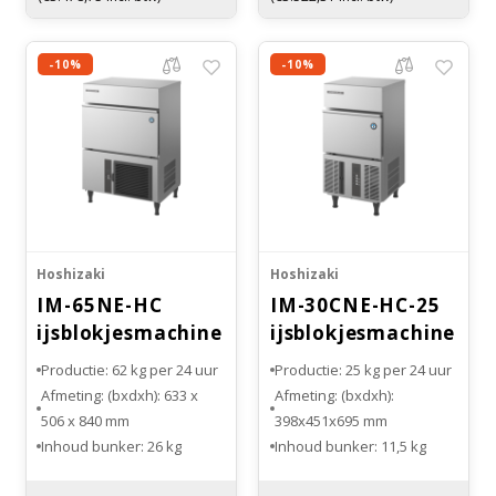
-10%
-10%
Hoshizaki
Hoshizaki
IM-65NE-HC
IM-30CNE-HC-25
ijsblokjesmachine
ijsblokjesmachine
Productie: 62 kg per 24 uur
Productie: 25 kg per 24 uur
Afmeting: (bxdxh): 633 x
Afmeting: (bxdxh):
506 x 840 mm
398x451x695 mm
Inhoud bunker: 26 kg
Inhoud bunker: 11,5 kg
Maat ijsblokje: standaard
Maat ijsblokje: klein (S)