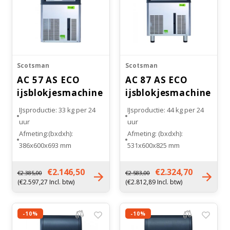
Scotsman
Scotsman
AC 57 AS ECO
AC 87 AS ECO
ijsblokjesmachine
ijsblokjesmachine
Gourmet
Gourmet
IJsproductie: 33 kg per 24
IJsproductie: 44 kg per 24
uur
uur
Afmeting:(bxdxh):
Afmeting: (bxdxh):
386x600x693 mm
531x600x825 mm
Inhoud bunker : 12
Inhoud bunker: 19 kg
kilogram
Soort koeling:
€2.146,50
€2.324,70
€2.385,00
€2.583,00
Soort koeling:
Luchtgekoeld
(€2.597,27 Incl. btw)
(€2.812,89 Incl. btw)
Luchtgekoeld
Gewicht: 46 kg
Gewicht: 36 kg
-10%
-10%