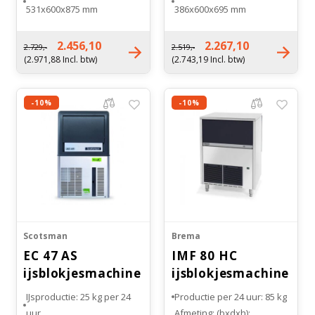
531x600x875 mm
386x600x695 mm
Inhoud bunker: 19 kg
Inhoud bunker: 12 kilogram
Soort koeling:
Soort koeling:
2.456,10
2.267,10
2.729,-
2.519,-
Luchtgekoeld
Luchtgekoeld
(2.971,88 Incl. btw)
(2.743,19 Incl. btw)
Gewicht: 46 kg
Gewicht: 38 kg
-10%
-10%
Scotsman
Brema
EC 47 AS
IMF 80 HC
ijsblokjesmachine
ijsblokjesmachine
Gourmet
met bunker
IJsproductie: 25 kg per 24
Productie per 24 uur: 85 kg
uur
Afmeting: (bxdxh):