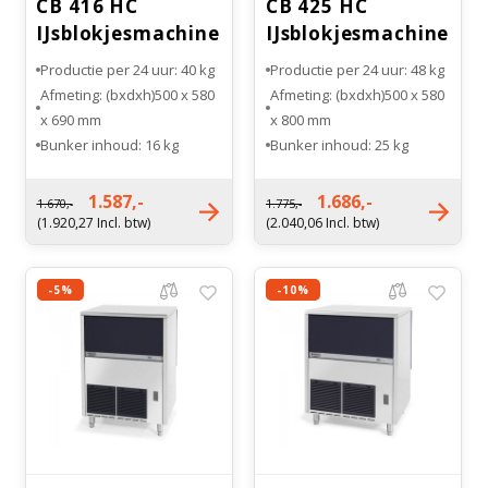
CB 416 HC
CB 425 HC
IJsblokjesmachine
IJsblokjesmachine
RVS
RVS
Productie per 24 uur: 40 kg
Productie per 24 uur: 48 kg
Afmeting: (bxdxh)500 x 580
Afmeting: (bxdxh)500 x 580
x 690 mm
x 800 mm
Bunker inhoud: 16 kg
Bunker inhoud: 25 kg
Type koeling: Luchtgekoeld
Type koeling: Luchtgekoeld
Gewicht: 52 kg
Gewicht: 56 kg
1.587,-
1.686,-
1.670,-
1.775,-
(1.920,27 Incl. btw)
(2.040,06 Incl. btw)
-5%
-10%