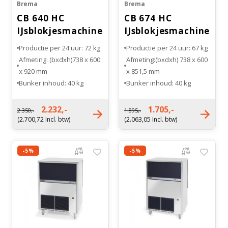
Brema
Brema
CB 640 HC
CB 674 HC
IJsblokjesmachine
IJsblokjesmachine
RVS
RVS
Productie per 24 uur: 72 kg
Productie per 24 uur: 67 kg
Afmeting: (bxdxh)738 x 600
Afmeting:(bxdxh) 738 x 600
x 920 mm
x 851,5 mm
Bunker inhoud: 40 kg
Bunker inhoud: 40 kg
Type koeling: Luchtgekoeld
Type koeling: Luchtgekoeld
Gewicht: 77 kg
Gewicht: 72 kg
2.232,-
1.705,-
2.350,-
1.895,-
(2.700,72 Incl. btw)
(2.063,05 Incl. btw)
-5%
-5%