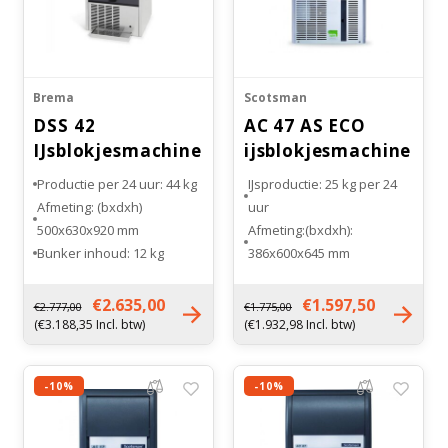
Brema
Scotsman
DSS 42
AC 47 AS ECO
IJsblokjesmachine
ijsblokjesmachine
met dispenser
Gourmet
Productie per 24 uur: 44 kg
IJsproductie: 25 kg per 24
RVS
Afmeting: (bxdxh)
uur
500x630x920 mm
Afmeting:(bxdxh):
Bunker inhoud: 12 kg
386x600x645 mm
Type koeling: Luchtgekoeld
Inhoud bunker : 9 kilogram
Gewicht: 66 kg
Soort koeling:
€2.635,00
€1.597,50
€2.777,00
€1.775,00
Luchtgekoeld
(€3.188,35 Incl. btw)
(€1.932,98 Incl. btw)
Gewicht: 35 kg
-10%
-10%