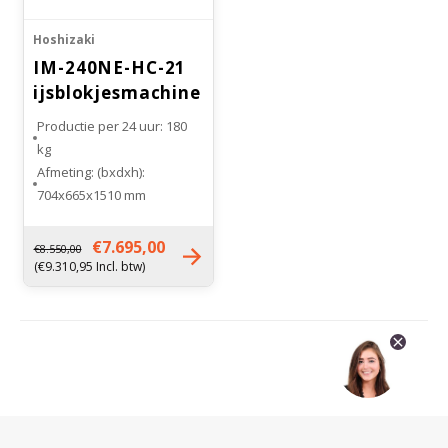
Hoshizaki
IM-240NE-HC-21
ijsblokjesmachine
Productie per 24 uur: 180
kg
Afmeting: (bxdxh):
704x665x1510 mm
Bunker inhoud: 110 kg
Maat ijsblokje: extra klein
€7.695,00
€8.550,00
(XS)
(€9.310,95 Incl. btw)
Gewicht: 120 kg