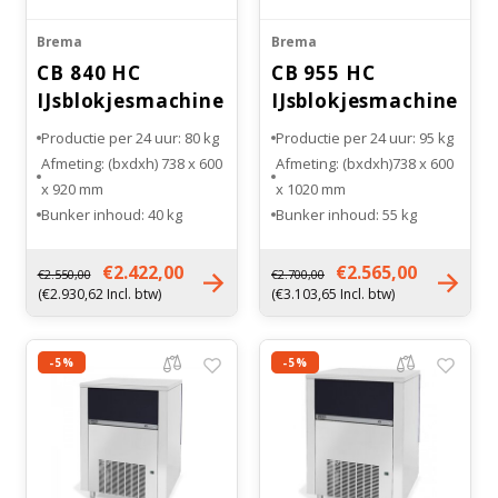
Brema
Brema
CB 840 HC
CB 955 HC
IJsblokjesmachine
IJsblokjesmachine
RVS
RVS
Productie per 24 uur: 80 kg
Productie per 24 uur: 95 kg
Afmeting: (bxdxh) 738 x 600
Afmeting: (bxdxh)738 x 600
x 920 mm
x 1020 mm
Bunker inhoud: 40 kg
Bunker inhoud: 55 kg
Type koeling: Luchtgekoeld
Type koeling: Luchtgekoeld
Gewicht: 86 kg
Gewicht: 89 kg
€2.422,00
€2.565,00
€2.550,00
€2.700,00
(€2.930,62 Incl. btw)
(€3.103,65 Incl. btw)
-5%
-5%