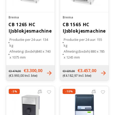
Brema
Brema
CB 1265 HC
CB 1565 HC
IJsblokjesmachine
IJsblokjesmachine
RVS
RVS
Productie per 24 uur: 134
Productie per 24 uur: 155
kg
kg
Afmeting: (bxdxh)840 x 740
Afmeting:(bxdxh) 880 x 785
x 1075 mm
x 1245 mm
Bunker inhoud: 65 kg
Bunker inhoud: 65 kg
Type koeling: Luchtgekoeld
Type koeling: Luchtgekoeld
€3.300,00
€3.457,00
€3.474,00
€3.639,00
Gewicht: 113 kg
Gewicht: 118 kg
(€3.993,00 Incl. btw)
(€4.182,97 Incl. btw)
-5%
-10%