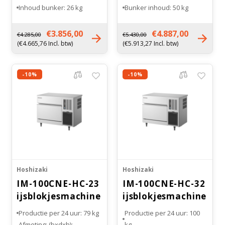
Inhoud bunker: 26 kg
Bunker inhoud: 50 kg
Maat ijsblokje: klein (S)
Maat ijsblokje: middel (M)
Gewicht: 50 kg
Gewicht: 76 kg
€3.856,00
€4.887,00
€4.285,00
€5.430,00
(€4.665,76 Incl. btw)
(€5.913,27 Incl. btw)
-10%
-10%
Hoshizaki
Hoshizaki
IM-100CNE-HC-23
IM-100CNE-HC-32
ijsblokjesmachine
ijsblokjesmachine
Productie per 24 uur: 79 kg
Productie per 24 uur: 100
Afmeting: (bxdxh):
kg