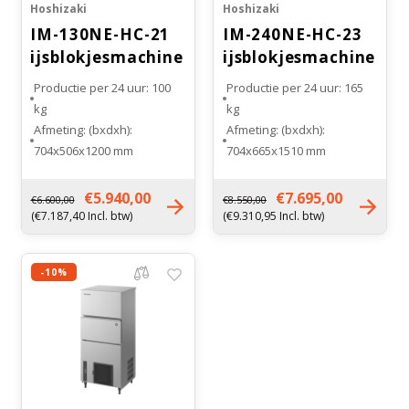
Hoshizaki
Hoshizaki
IM-130NE-HC-21
IM-240NE-HC-23
ijsblokjesmachine
ijsblokjesmachine
Productie per 24 uur: 100
Productie per 24 uur: 165
kg
kg
Afmeting: (bxdxh):
Afmeting: (bxdxh):
704x506x1200 mm
704x665x1510 mm
Bunker inhoud: 50 kg
Bunker inhoud: 110 kg
Maat ijsblokje: extra klein
Maat ijsblokje: middel (M)
€5.940,00
€7.695,00
€6.600,00
€8.550,00
(XS)
Gewicht: 120 kg
(€7.187,40 Incl. btw)
(€9.310,95 Incl. btw)
Gewicht: 76 kg
-10%