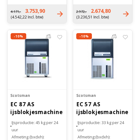
Inhoud bunker: 39 kg
Inhoud bunker: 23 kg
Soort koeling:
Soort koeling:
3.753,90
2.674,80
4.171,-
2.972,-
Luchtgekoeld
Luchtgekoeld
(4.542,22 Incl. btw)
(3.236,51 Incl. btw)
Gewicht: 65 kg
Gewicht: 47 kilogram
-10%
-10%
Scotsman
Scotsman
EC 87 AS
EC 57 AS
ijsblokjesmachine
ijsblokjesmachine
Gourmet
Gourmet
IJsproductie: 45 kg per 24
IJsproductie: 33 kg per 24
uur
uur
Afmeting (bxdxh):
Afmeting:(bxdxh):