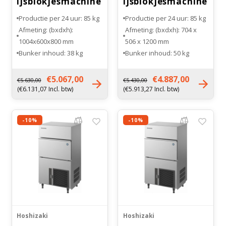
ijsblokjesmachine
ijsblokjesmachine
Productie per 24 uur: 85 kg
Productie per 24 uur: 85 kg
Afmeting: (bxdxh):
Afmeting: (bxdxh): 704 x
1004x600x800 mm
506 x 1200 mm
Bunker inhoud: 38 kg
Bunker inhoud: 50 kg
Maat ijsblokje: extra klein
Maat ijsblokje: extra klein
(XS)
(XS)
€5.067,00
€4.887,00
€5.630,00
€5.430,00
Gewicht: 77 kg
Gewicht: 76 kg
(€6.131,07 Incl. btw)
(€5.913,27 Incl. btw)
-10%
-10%
Hoshizaki
Hoshizaki