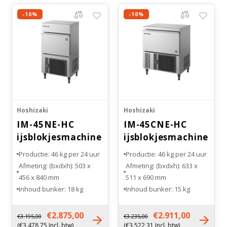
-10%
-10%
Hoshizaki
Hoshizaki
IM-45NE-HC
IM-45CNE-HC
ijsblokjesmachine
ijsblokjesmachine
Productie: 46 kg per 24 uur
Productie: 46 kg per 24 uur
Afmeting: (bxdxh): 503 x
Afmeting: (bxdxh): 633 x
456 x 840 mm
511 x 690 mm
Inhoud bunker: 18 kg
Inhoud bunker: 15 kg
Maat ijsblokje: standaard
Maat ijsblokje: standaard
(L)
(L)
€2.875,00
€2.911,00
€3.195,00
€3.235,00
Gewicht: 44 kg
Gewicht: 45 kg
(€3.478,75 Incl. btw)
(€3.522,31 Incl. btw)