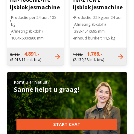
ijsblokjesmachine
ijsblokjesmachine
Productie per 24 uur: 105
Productie: 22 kg per 24 uur
kg
Afmeting: (bxdxh):
Afmeting: (bxdxh):
398x451x695 mm
1004x600x800 mm
Inhoud bunker: 11,5 kg
Bunker inhoud: 38 kg
Maat ijsblokje: standaard
Maat ijsblokje: standaard
(L)
4.891,-
1.768,-
5.435,-
1.965,-
(L)
Gewicht: 34 kg
(5.918,11 Incl. btw)
(2.139,28 Incl. btw)
Gewicht: 77 kg
Komt u er niet uit?
Sanne helpt u graag!
START CHAT