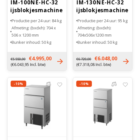
IM-100NE-HC-32
IM-130NE-HC-32
ijsblokjesmachine
ijsblokjesmachine
Productie per 24 uur: 84 kg
Productie per 24 uur: 95 kg
Afmeting: (bxdxh): 704 x
Afmeting: (bxdxh):
506 x 1200 mm
704x506x1200 mm
Bunker inhoud: 50 kg
Bunker inhoud: 50 kg
Maat ijsblokje: extra groot
Maat ijsblokje: extra groot
(XL)
(XL)
€4.995,00
€6.048,00
€5.550,00
€6.720,00
Gewicht: 76 kg
Gewicht: 76 kg
(€6.043,95 Incl. btw)
(€7.318,08 Incl. btw)
-10%
-10%