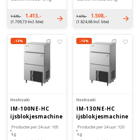
Witgoed koelkasten
Type koeling: Luchtgekoeld
Type koeling: Luchtgekoeld
Gewicht: 47 kg
Gewicht: 54 kg
1.413,-
1.508,-
1.570,-
1.676,-
Richtlijnen
(1.709,73 Incl. btw)
(1.824,68 Incl. btw)
-10%
-10%
Hoshizaki
Hoshizaki
IM-100NE-HC
IM-130NE-HC
ijsblokjesmachine
ijsblokjesmachine
Productie per 24 uur: 105
Productie per 24 uur: 120
kg
kg