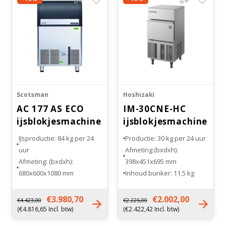
Scotsman
Hoshizaki
AC 177 AS ECO
IM-30CNE-HC
ijsblokjesmachine
ijsblokjesmachine
Gourmet
IJsproductie: 84 kg per 24
Productie: 30 kg per 24 uur
uur
Afmeting:(bxdxh):
Afmeting: (bxdxh):
398x451x695 mm
680x600x1080 mm
Inhoud bunker: 11,5 kg
Inhoud bunker: 48 kg
Maat ijsblokje: standaard
Soort koeling:
(L)
€3.980,70
€2.002,00
€4.423,00
€2.225,00
Luchtgekoeld
Gewicht: 34 kg
(€4.816,65 Incl. btw)
(€2.422,42 Incl. btw)
Gewicht: 70 kg