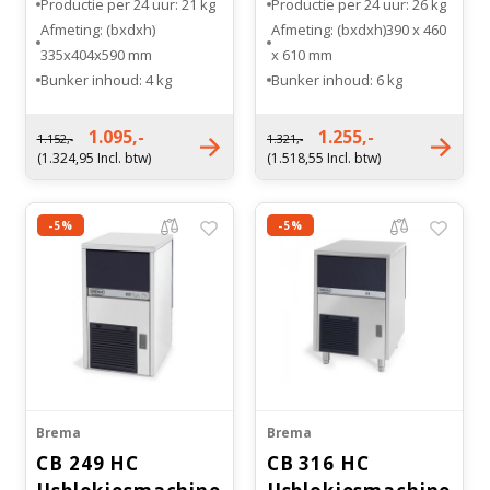
Productie per 24 uur: 21 kg
Productie per 24 uur: 26 kg
Afmeting: (bxdxh)
Afmeting: (bxdxh)390 x 460
335x404x590 mm
x 610 mm
Bunker inhoud: 4 kg
Bunker inhoud: 6 kg
Type koeling: Luchtgekoeld
Type koeling: Luchtgekoeld
Gewicht: 28 kg
Gewicht: 35 kg
1.095,-
1.255,-
1.152,-
1.321,-
(1.324,95 Incl. btw)
(1.518,55 Incl. btw)
-5%
-5%
Brema
Brema
CB 249 HC
CB 316 HC