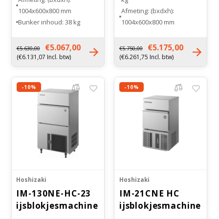
1004x600x800 mm
Afmeting: (bxdxh):
Bunker inhoud: 38 kg
1004x600x800 mm
Maat ijsblokje: middel (M)
Bunker inhoud: 38 kg
Gewicht: 77 kg
Maat ijsblokje: extra groot
€5.067,00
€5.175,00
€5.630,00
€5.750,00
(XL)
(€6.131,07 Incl. btw)
(€6.261,75 Incl. btw)
Gewicht: 77 kg
-10%
-10%
Hoshizaki
Hoshizaki
IM-130NE-HC-23
IM-21CNE HC
ijsblokjesmachine
ijsblokjesmachine