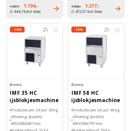
Gewicht: 36 kg
Gewicht: 38 kg
1.194,-
1.217,-
1.327,-
1.352,-
Witgoed vriezers
(1.444,74 Incl. btw)
(1.472,57 Incl. btw)
Bloedbank koelkasten
Benodigdheden
Droogkasten
Kaas stremsel vriezers
-10%
-10%
Koelkast accessoires
Afzuigapparatuur
Warmtekasten
Onderdelen en accessoires
Transport koel- en vriesboxen
Stellingen
Hypothermiekasten
Brema
Brema
IMF 35 HC
IMF 58 HC
Moedermelk koelkasten
ijsblokjesmachine
ijsblokjesmachine
met bunker
met bunker
Productie per 24 uur: 38 kg
Productie per 24 uur: 46 kg
Chromatografiekoelkasten
Afmeting: (bxdxh):
Afmeting: (bxdxh):
495x580x687 mm
495x580x797 mm
Bunker inhoud: 15 kg
Bunker inhoud: 20 kg