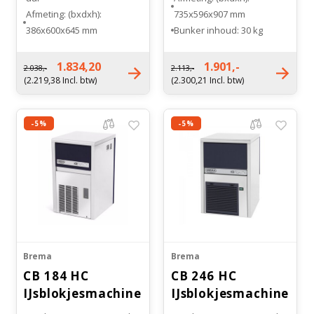
Afmeting: (bxdxh):
735x596x907 mm
386x600x645 mm
Bunker inhoud: 30 kg
Inhoud bunker : 9 kilogram
Type koeling: Luchtgekoeld
Soort koeling:
Gewicht: 75 kg
1.834,20
1.901,-
2.038,-
2.113,-
Luchtgekoeld
(2.219,38 Incl. btw)
(2.300,21 Incl. btw)
Gewicht: 35 kg
-5%
-5%
Brema
Brema
CB 184 HC
CB 246 HC
IJsblokjesmachine
IJsblokjesmachine
RVS
RVS