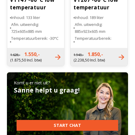
temperatuur
temperatuur
vriezer
vriezer
Inhoud: 133 liter
Inhoud: 189 liter
Afm. uitwendig:
Afm. uitwendig:
725x605x885 mm
885x923x605 mm
Temperatuurbereik: -30°C
Temperatuurbereik:
tot -60°C
-30°Ctot -60°C
Energieverbruik: 3.50
Energieverbruik: 3,12
1.550,-
1.850,-
1.628,-
1.943,-
kWh/24h
kWh/24h
(1.875,50 Incl. btw)
(2.238,50 Incl. btw)
Koelsysteem: Compressor
Koelsysteem: Compressor
koeling
koeling
Komt u er niet uit?
Sanne helpt u graag!
START CHAT