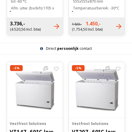
tot -60 °C
555x555x870 mm
Afm. uitw: (bxdxh):1705 x
Temperatuurbereik: -30°C
655 x 865mm
tot -60°C
Afm. inw: (bxdxh): 1540 x
Energieverbruik: 4.00
3.736,-
1.450,-
1.523,-
450 x 650mm
kWh/24h
(4.520,56 Incl. btw)
(1.754,50 Incl. btw)
Manden (5) optioneel
Koelsysteem: Compressor
verkrijgbaar
koeling
Direct
persoonlijk
contact
-5%
-5%
Vestfrost Solutions
Vestfrost Solutions
VT147 -60°C low
VT207 -60°C low