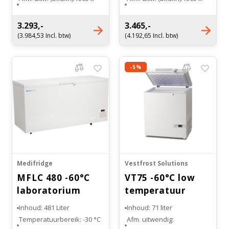
Witgoed koelkasten
655 x 865mm
655 x 865mm
Afm. inw: (bxdxh):1100 x
Afm. inw: (bxdxh): 1300 x
3.293,-
3.465,-
450 x 650mm
450 x 650mm
Richtlijnen
(3.984,53 Incl. btw)
(4.192,65 Incl. btw)
Manden (4) optioneel
Manden (5) optioneel
verkrijgbaar
verkrijgbaar
-5%
Medifridge
Vestfrost Solutions
MFLC 480 -60°C
VT75 -60°C low
laboratorium
temperatuur
vrieskist
vriezer
Inhoud: 481 Liter
Inhoud: 71 liter
Temperatuurbereik: -30 °C
Afm. uitwendig: