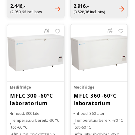
Afm. inw: (bxdxh): 520 x 450
Afm. inw: (bxdxh): 850 x 450
2.446,-
2.916,-
Witgoed vriezers
x 650 mm
x 650 mm
(2.959,66 Incl. btw)
(3.528,36 Incl. btw)
Manden (2) optioneel
Manden (3) optioneel
Bloedbank koelkasten
Benodigdheden
Droogkasten
verkrijgbaar
verkrijgbaar
Kaas stremsel vriezers
Koelkast accessoires
Afzuigapparatuur
Warmtekasten
Onderdelen en accessoires
Transport koel- en vriesboxen
Stellingen
Hypothermiekasten
Medifridge
Medifridge
MFLC 300 -60°C
MFLC 360 -60°C
Moedermelk koelkasten
laboratorium
laboratorium
vrieskist
vrieskist
Inhoud: 300 Liter
Inhoud: 360 Liter
Chromatografiekoelkasten
Temperatuurbereik: -30 °C
Temperatuurbereik: -30 °C
tot -60 °C
tot -60 °C
Afm. uitw: (bxdxh):1305 x
Afm. uitw: (bxdxh):1505 x