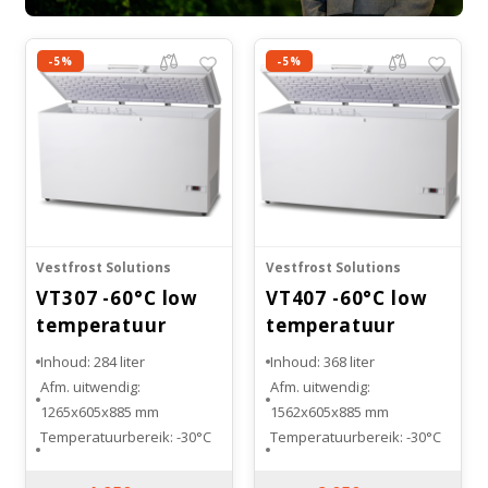
-5%
-5%
Vestfrost Solutions
Vestfrost Solutions
VT307 -60°C low
VT407 -60°C low
temperatuur
temperatuur
vriezer
vriezer
Inhoud: 284 liter
Inhoud: 368 liter
Afm. uitwendig:
Afm. uitwendig:
1265x605x885 mm
1562x605x885 mm
Temperatuurbereik: -30°C
Temperatuurbereik: -30°C
tot -60°C
tot -60°C
Energieverbruik: 6.20
Energieverbruik: 7,70