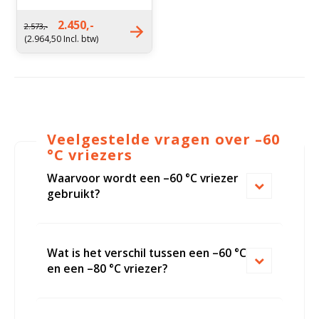
-60 °C
Energieverbruik: 6.00
2.450,-
2.573,-
kWh/24h
(2.964,50 Incl. btw)
Koelsysteem: Compressor
koeling
Veelgestelde vragen over –60
°C vriezers
Waarvoor wordt een –60 °C vriezer
gebruikt?
Wat is het verschil tussen een –60 °C
en een –80 °C vriezer?