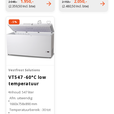
1.950,-
2.050,-
2.048,-
2.153,-
kWh/24h
kWh/24h
(2.359,50 Incl. btw)
(2.480,50 Incl. btw)
Koelsysteem: Compressor
Koelsysteem: Compressor
koeling
koeling
-5%
Vestfrost Solutions
VT547 -60°C low
temperatuur
vriezer
Inhoud: 547 liter
Afm. uitwendig:
1660x758x890 mm
Temperatuurbereik: -30 tot