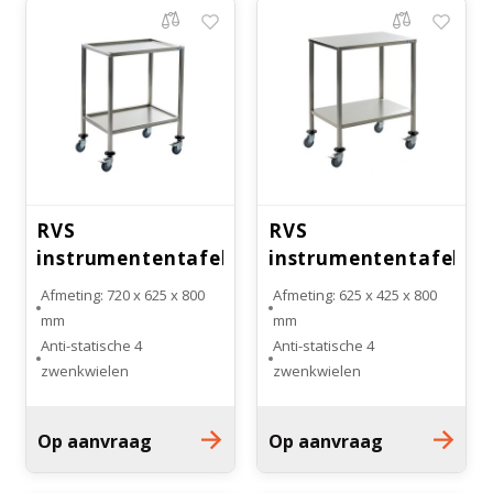
Onderdelen en accessoires
Bloedbank koelkasten
Kaas stremsel vriezers
Benodigdheden
Droogkasten
Koelkast accessoires
Onderdelen en accessoires
Afzuigapparatuur
Warmtekasten
Transport koel- en vriesboxen
RVS
RVS
Stellingen
instrumententafel
instrumententafel
Hypothermiekasten
ITF
AW
Afmeting: 720 x 625 x 800
Afmeting: 625 x 425 x 800
mm
mm
4 Anti-statische
4 Anti-statische
Moedermelk koelkasten
zwenkwielen
zwenkwielen
RVS instrumententafel ITF
RVS instrumententafel AW
Chromatografiekoelkasten
Op aanvraag
Op aanvraag