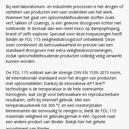
Bij veel laboratorium- en industriële processen is het drogen of
verhitten van producten een vast onderdeel van het werk.
Wanneer het gaat om oplosmiddelhoudende stoffen zoals
verf, lakken of coatings, is een gewone droogoven echter niet
voldoende. Er bestaat dan een reëel risico op dampophoping,
brand of zelfs explosie. Speciaal voor deze toepassingen heeft
Binder de FDL 115 veiligheidsdroogstoof ontwikkeld. Deze
oven combineert de betrouwbaarheid en precisie van een
standaard droogoven met extra veiligheidsvoorzieningen,
zodat oplosmiddelhoudende producten volledig veilig verwerkt
kunnen worden.
De FDL 115 voldoet aan de strenge DIN EN 1539-2015 norm,
dé internationale standaard voor het drogen van producten
met oplosmiddelen. Dankzij de innovatieve APT.line™
technologie is de temperatuur in de hele ovenruimte
homogeen, wat zorgt voor betrouwbare en reproduceerbare
resultaten, zelfs bij intensief gebruik. Met een
temperatuurbereik tot 300 °C en een roestvrijstalen
binnenruimte die eenvoudig te reinigen is, biedt de FDL 115
maximale veiligheid en gebruiksgemak in één. Opzoek naar
een andere product van Binder. Bekijk hier het gehele
assortiment van
Binder
.