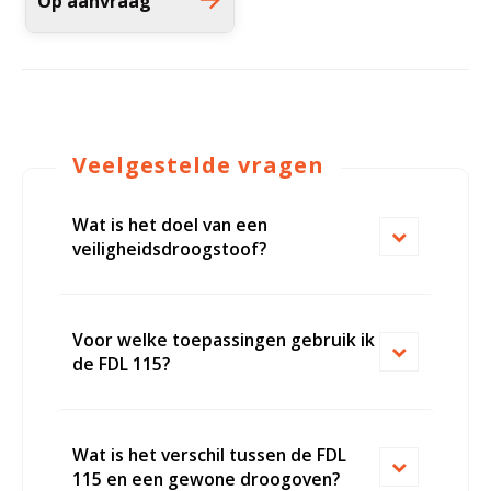
Op aanvraag
Lauda Varioshake
Bloedbank koelkasten
Kaas stremsel vriezers
Droogkasten
Benodigdheden
Koelkast accessoires
Onderdelen en accessoires
Warmtekasten
Veelgestelde vragen
Afzuigapparatuur
Transport koel- en vriesboxen
Stellingen
Wat is het doel van een
veiligheidsdroogstoof?
Hypothermiekasten
Voor welke toepassingen gebruik ik
Moedermelk koelkasten
de FDL 115?
Chromatografiekoelkasten
Wat is het verschil tussen de FDL
115 en een gewone droogoven?