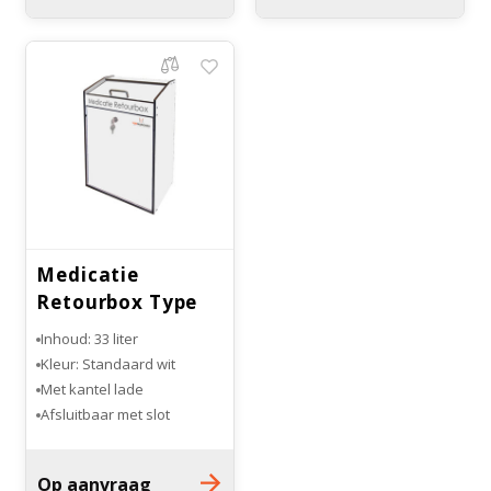
Onderdelen en accessoires
Bloedbank koelkasten
Kaas stremsel vriezers
Benodigdheden
Droogkasten
Koelkast accessoires
Onderdelen en accessoires
Afzuigapparatuur
Warmtekasten
Transport koel- en vriesboxen
Stellingen
Medicatie
Hypothermiekasten
Retourbox Type
13
Inhoud: 33 liter
Moedermelk koelkasten
Kleur: Standaard wit
Met kantel lade
Afsluitbaar met slot
Chromatografiekoelkasten
Wandmontage
Op aanvraag