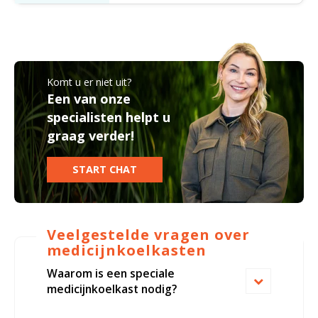
Gram Bioline configureren
Kaas stremsel vriezers
Benodigdheden
Droogkasten
Bloedbank koelkasten
Komt u er niet uit?
Onderdelen en accessoires
Afzuigapparatuur
Warmtekasten
Een van onze
Koelkast accessoires
specialisten helpt u
graag verder!
Stellingen
Transport koel- en vriesboxen
START CHAT
Hypothermiekasten
Veelgestelde vragen over
medicijnkoelkasten
Moedermelk koelkasten
Waarom is een speciale
medicijnkoelkast nodig?
Chromatografiekoelkasten