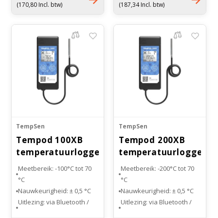
(170,80 Incl. btw)
(187,34 Incl. btw)
Bloedbank koelkasten
Kaas stremsel vriezers
Benodigdheden
Droogkasten
Koelkast accessoires
Onderdelen en accessoires
Afzuigapparatuur
Warmtekasten
Transport koel- en vriesboxen
Stellingen
Hypothermiekasten
TempSen
TempSen
Tempod 100XB
Tempod 200XB
temperatuurlogger
temperatuurlogger
Moedermelk koelkasten
Bluetooth
Bluetooth
Meetbereik: -100°C tot 70
Meetbereik: -200°C tot 70
°C
°C
Chromatografiekoelkasten
Nauwkeurigheid: ± 0,5 °C
Nauwkeurigheid: ± 0,5 °C
Uitlezing: via Bluetooth /
Uitlezing: via Bluetooth /
USB
USB