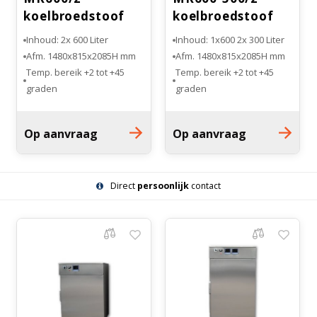
koelbroedstoof
koelbroedstoof
Inhoud: 2x 600 Liter
Inhoud: 1x600 2x 300 Liter
Afm. 1480x815x2085H mm
Afm. 1480x815x2085H mm
Temp. bereik +2 tot +45
Temp. bereik +2 tot +45
graden
graden
Volledig RvS uitgevoerd.
Volledig RvS uitgevoerd.
Aantal inlegroosters: 6
Aantal inlegroosters: 7
Op aanvraag
Op aanvraag
Direct
persoonlijk
contact