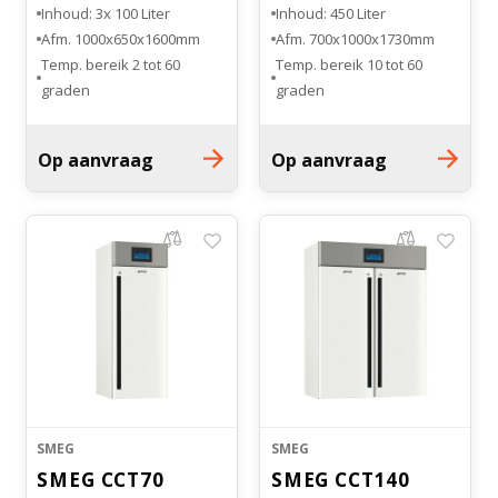
Inhoud: 3x 100 Liter
Inhoud: 450 Liter
Afm. 1000x650x1600mm
Afm. 700x1000x1730mm
Temp. bereik 2 tot 60
Temp. bereik 10 tot 60
graden
graden
Volledig RvS uitgevoerd.
Aantal draagroosters: 3
Aantal draagroosters: 2
Op aanvraag
Op aanvraag
per compartiment
SMEG
SMEG
SMEG CCT70
SMEG CCT140