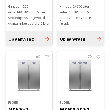
Witgoed koelkasten
Inhoud: 1200
Inhoud: 2x 300 Liter
Afm. 1480x815x2085 mm
Afm. 740x815x2085mm
Richtlijnen
Volledig RvS uitgevoerd.
Temp. bereik 2 tot 45
Aantal inlegroosters: 6 Liter
graden
Temp. bereik +2 tot +45
Volledig RvS uitgevoerd.
graden
Aantal draagroosters: 3
Op aanvraag
Op aanvraag
FLOHR
FLOHR
MK600/2
MK600-300/2