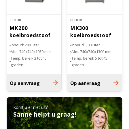
FLOHR
FLOHR
MK200
MK300
koelbroedstoof
koelbroedstoof
Inhoud: 200 Liter
Inhoud: 300 Liter
Afm. 740x740x1050 mm
Afm. 740x740x1300 mm
Temp. bereik 2 tot 45
Temp. bereik 5 tot 45
graden
graden
Volledig RvS uitgevoerd
Volledig RvS uitgevoerd
Aantal inlegroosters: 2
Aantal inlegroosters: 2
Op aanvraag
Op aanvraag
Komt u er niet uit?
Sanne helpt u graag!