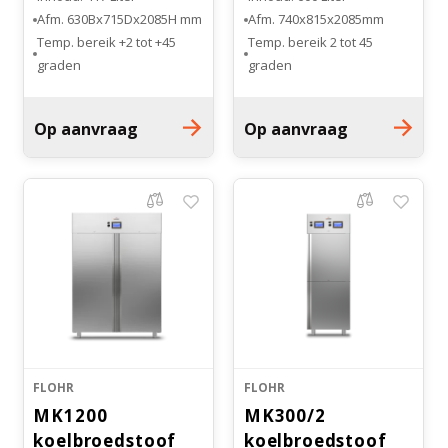
Afm. 630Bx715Dx2085H mm
Afm. 740x815x2085mm
Lauda Varioshake
Temp. bereik +2 tot +45
Temp. bereik 2 tot 45
Bloedbank koelkasten
Kaas stremsel vriezers
Droogkasten
graden
graden
Volledig RvS uitgevoerd
Volledig RvS uitgevoerd.
Benodigdheden
Aantal inlegroosters: 3
Aantal draagroosters: 3
Op aanvraag
Op aanvraag
Koelkast accessoires
Onderdelen en accessoires
Warmtekasten
Afzuigapparatuur
Transport koel- en vriesboxen
Stellingen
Hypothermiekasten
Moedermelk koelkasten
Chromatografiekoelkasten
FLOHR
FLOHR
MK1200
MK300/2
koelbroedstoof
koelbroedstoof