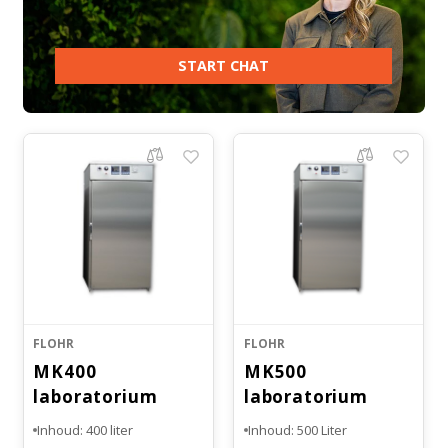
START CHAT
FLOHR
FLOHR
MK400
MK500
laboratorium
laboratorium
koelbroedstoof
koelbroedstoof
Inhoud: 400 liter
Inhoud: 500 Liter