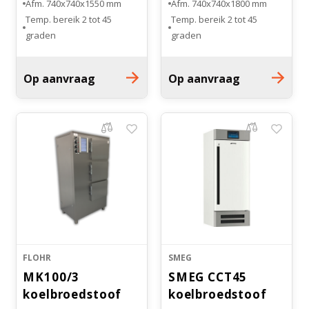
Afm. 740x740x1550 mm
Afm. 740x740x1800 mm
Temp. bereik 2 tot 45
Temp. bereik 2 tot 45
graden
graden
Volledig RvS uitgevoerd
Volledig RvS uitgevoerd
Aantal inlegroosters: 3
Aantal inlegroosters: 3
Op aanvraag
Op aanvraag
FLOHR
SMEG
MK100/3
SMEG CCT45
koelbroedstoof
koelbroedstoof