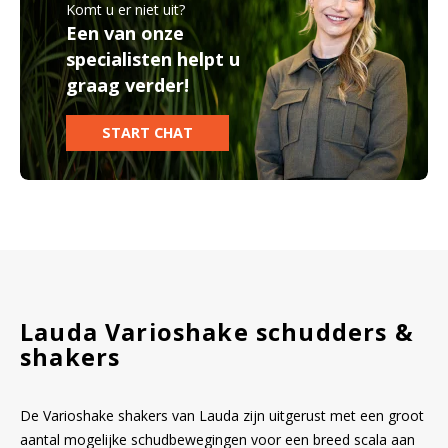
Komt u er niet uit?
Lauda Varioshake
Een van onze
specialisten helpt u
Bloedbank koelkasten
Kaas stremsel vriezers
Droogkasten
graag verder!
Benodigdheden
Koelkast accessoires
Onderdelen en accessoires
Warmtekasten
START CHAT
Afzuigapparatuur
Transport koel- en vriesboxen
Stellingen
Hypothermiekasten
Moedermelk koelkasten
Lauda Varioshake schudders &
shakers
Chromatografiekoelkasten
De Varioshake shakers van Lauda zijn uitgerust met een groot
aantal mogelijke schudbewegingen voor een breed scala aan