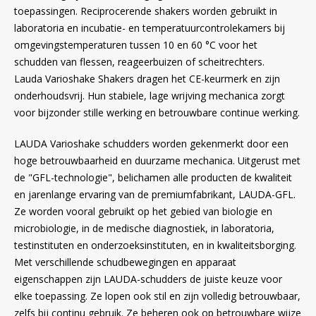
Witgoed koelkasten
toepassingen. Reciprocerende shakers worden gebruikt in
laboratoria en incubatie- en temperatuurcontrolekamers bij
omgevingstemperaturen tussen 10 en 60 °C voor het
Richtlijnen
schudden van flessen, reageerbuizen of scheitrechters.
Lauda Varioshake Shakers dragen het CE-keurmerk en zijn
onderhoudsvrij. Hun stabiele, lage wrijving mechanica zorgt
voor bijzonder stille werking en betrouwbare continue werking.
LAUDA Varioshake schudders worden gekenmerkt door een
hoge betrouwbaarheid en duurzame mechanica. Uitgerust met
de "GFL-technologie", belichamen alle producten de kwaliteit
en jarenlange ervaring van de premiumfabrikant, LAUDA-GFL.
Ze worden vooral gebruikt op het gebied van biologie en
microbiologie, in de medische diagnostiek, in laboratoria,
testinstituten en onderzoeksinstituten, en in kwaliteitsborging.
Met verschillende schudbewegingen en apparaat
eigenschappen zijn LAUDA-schudders de juiste keuze voor
elke toepassing. Ze lopen ook stil en zijn volledig betrouwbaar,
zelfs bij continu gebruik. Ze beheren ook op betrouwbare wijze