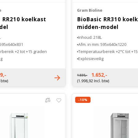
e
Gram Bioline
c RR210 koelkast
BioBasic RR310 koelk
del
midden-model
L
Inhoud: 218L
 595x640x831
Afm. in mm: 595x640x1220
bereik +2 tot +15 graden
Temperatuurbereik +2°C tot +15
ig
Explosieveilig
ntie 2 jaar
Fabrieksgarantie 2 jaar
9,-
1.652,-
1.835,-
. btw)
(1.998,92 Incl. btw)
-10%