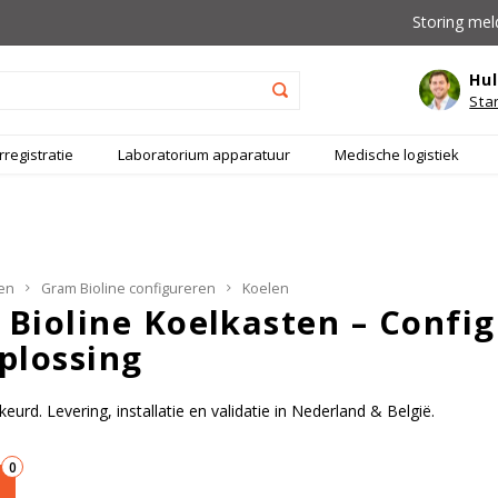
Storing mel
Hul
Sta
registratie
Laboratorium apparatuur
Medische logistiek
en
Gram Bioline configureren
Koelen
Bioline Koelkasten – Config
plossing
urd. Levering, installatie en validatie in Nederland & België.
0