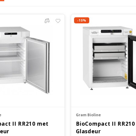
-10%
e
Gram Bioline
act II RR210 met
BioCompact II RR210
deur
Glasdeur