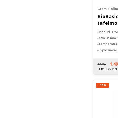
Gram Biolin
BioBasi
tafelmo
Inhoud: 125
Afm. in mm:
Temperatuur
Explosieveil
Fabrieksgara
1.49
1.665,-
(1.813,79 Incl
-10%