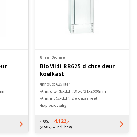
Gram Bioline
eur
BioMidi RR625 dichte deur
koelkast
Inhoud: 625 liter
0mm
Afm. uitw:(bxdxh):815x731x2000mm
Afm. int:(bxdxh): Zie datasheet
Explosieveilig
Fabrieksgarantie 3 jaar
4.122,-
4.580,-
(4.987,62 Incl. btw)