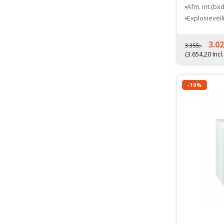
Afm. int:(b
Explosieveil
Fabrieksgara
3.02
3.355,-
(3.654,20 Incl
-10%