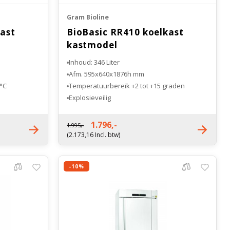
Gram Bioline
ast
BioBasic RR410 koelkast
kastmodel
Inhoud: 346 Liter
Afm. 595x640x1876h mm
°C
Temperatuurbereik +2 tot +15 graden
Explosieveilig
Fabrieksgarantie 2 jaar
1.796,-
1.995,-
(2.173,16 Incl. btw)
-10%