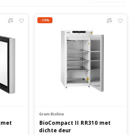
-10%
Gram Bioline
 met
BioCompact II RR310 met
dichte deur