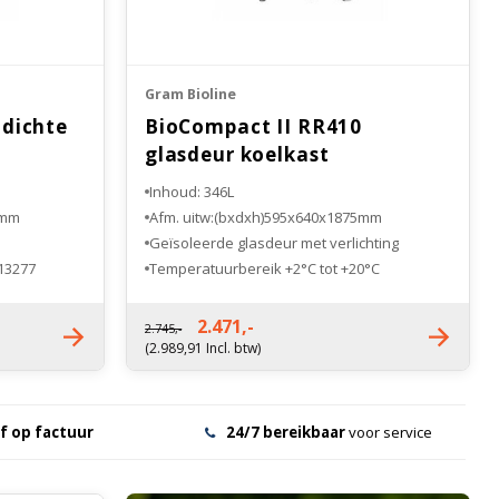
Gram Bioline
 dichte
BioCompact II RR410
glasdeur koelkast
Inhoud: 346L
5mm
Afm. uitw:(bxdxh)595x640x1875mm
Geïsoleerde glasdeur met verlichting
 13277
Temperatuurbereik +2°C tot +20°C
Explosieveilig
2.471,-
2.745,-
(2.989,91 Incl. btw)
f op factuur
24/7 bereikbaar
voor service