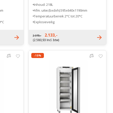
Inhoud: 218L
mm
Afm. uitw:(bxdxh):595x640x1190mm
Temperatuurbereik 2°C tot 20°C
0°C
Explosieveilig
Fabrieksgarantie 3 jaar
2.133,-
2.370,-
(2.580,93 Incl. btw)
-10%