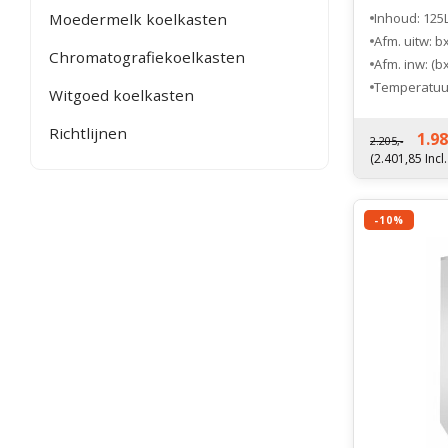
Inhoud: 125
Moedermelk koelkasten
Afm. uitw: 
Chromatografiekoelkasten
Afm. inw: (b
Temperatuur
Witgoed koelkasten
Fabrieksgara
Richtlijnen
1.98
2.205,-
(2.401,85 Incl
-10%