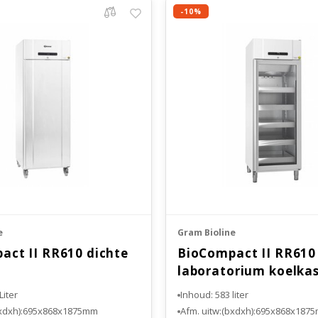
-10%
e
Gram Bioline
act II RR610 dichte
BioCompact II RR610
laboratorium koelka
Liter
Inhoud: 583 liter
bxdxh):695x868x1875mm
Afm. uitw:(bxdxh):695x868x187