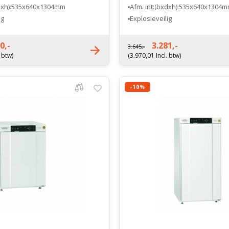
xdxh):535x640x1304mm
Afm. int:(bxdxh):535x640x1304
ig
Explosieveilig
ntie 3 jaar
Fabrieksgarantie 3 jaar
0,-
3.281,-
3.645,-
. btw)
(3.970,01 Incl. btw)
-10%