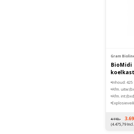
Gram Biolin
BioMidi
koelkas
Inhoud: 425 
Afm. uitw:(
Afm. int:(bx
Explosieveil
Fabrieksgara
3.69
4.110,-
(4.475,79 Incl