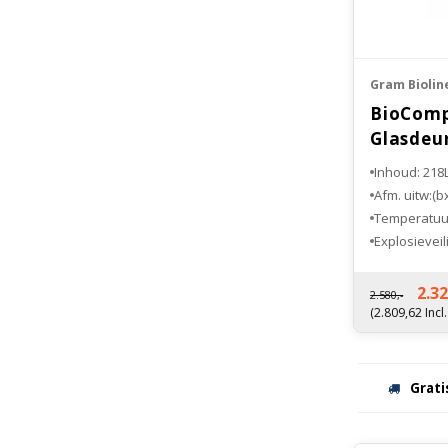
Gram Biolin
BioComp
Glasdeu
Inhoud: 218
Afm. uitw:(
Temperatuur
Explosieveil
Fabrieksgara
2.32
2.580,-
(2.809,62 Incl
Grati