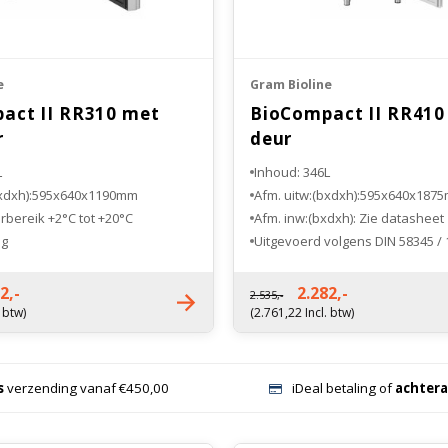
e
Gram Bioline
act II RR310 met
BioCompact II RR410
r
deur
L
Inhoud: 346L
bxdxh):595x640x1190mm
Afm. uitw:(bxdxh):595x640x187
bereik +2°C tot +20°C
Afm. inw:(bxdxh): Zie datasheet
ig
Uitgevoerd volgens DIN 58345 /
ntie 3 jaar
Fabrieksgarantie 3 jaar
2,-
2.282,-
2.535,-
. btw)
(2.761,22 Incl. btw)
s
verzending vanaf €450,00
iDeal betaling of
achtera