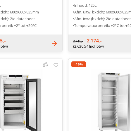
L
Inhoud: 125L
bxdxh): 600x600x835mm
Afm. uitw: bxdxh): 600x600x835
xdxh): Zie datasheet
Afm. inw: (bxdxh): Zie datasheet
bereik +2° tot +20°C
Temperatuurbereik: +2°C tot +2
ntie 3 jaar.
Fabrieksgarantie 3 jaar.
5,-
2.174,-
2.415,-
. btw)
(2.630,54 Incl. btw)
-10%