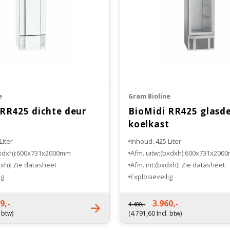
e
Gram Bioline
 RR425 dichte deur
BioMidi RR425 glasd
t
koelkast
Liter
Inhoud: 425 Liter
bxdxh):600x731x2000mm
Afm. uitw:(bxdxh):600x731x200
dxh): Zie datasheet
Afm. int:(bxdxh): Zie datasheet
ig
Explosieveilig
ntie 3 jaar
Fabrieksgarantie 3 jaar
9,-
3.960,-
4.400,-
. btw)
(4.791,60 Incl. btw)