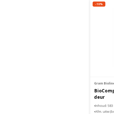
-10%
Gram Biolin
BioComp
deur
Inhoud: 583 
Afm. uitw:(