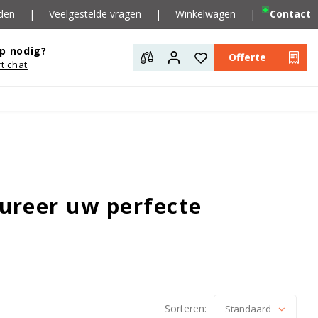
den
|
Veelgestelde vragen
|
Winkelwagen
|
Contact
p nodig?
Offerte
rt chat
ureer uw perfecte
Sorteren:
Standaard