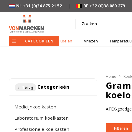
NL +31 (0)34 875 21 52
|
BE +32 (0)38 080 279
CATEGORIEËN
Koelen
Vriezen
Temperatuur
Home
Koel
Gram 
Categorieën
Terug
koelo
Medicijnkoelkasten
ATEX-goedgeke
Laboratorium koelkasten
Filteren
Professionele koelkasten