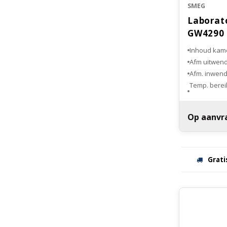
SMEG
Laborat
GW4290
Inhoud kamer
Afm uitwend
Afm. inwend
Temp. bereik
desinfectie
Geforceerd 
Op aanvr
luchtfilter 
Wasmiddelva
Grati