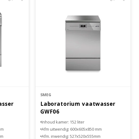
SMEG
asser
Laboratorium vaatwasser
GWF06
Inhoud kamer: 152 liter
mm
Afm uitwendig: 600x605x850 mm
mm
Afm. inwendig: 527x520x555mm