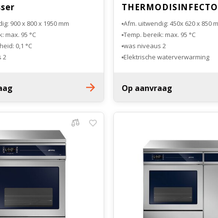
ser
THERMODISINFECT
ig: 900 x 800 x 1950 mm
Afm. uitwendig: 450x 620 x 850 
: max. 95 °C
Temp. bereik: max. 95 °C
eid: 0,1 °C
2 was niveaus
2 was niveaus
Elektrische waterverwarming
 waterverwarming
Voldoet aan MDR
r geforceerde luchtstroom
aag
Op aanvraag