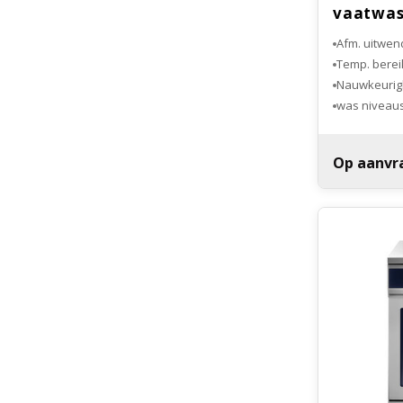
vaatwas
Afm. uitwend
Temp. bereik
Nauwkeurigh
Elektrische
Droging doo
Op aanvr