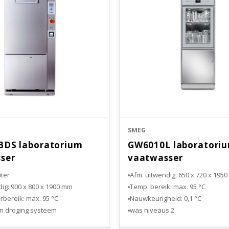
SMEG
DS laboratorium
GW6010L laboratori
ser
vaatwasser
iter
Afm. uitwendig: 650 x 720 x 195
ig: 900 x 800 x 1900 mm
Temp. bereik: max. 95 °C
bereik: max. 95 °C
Nauwkeurigheid: 0,1 °C
n droging systeem
2 was niveaus
eid: 0,1 °C
Elektrische waterverwarming