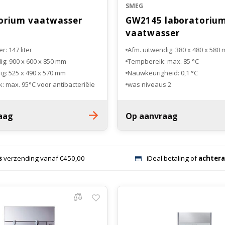
SMEG
orium vaatwasser
GW2145 laboratoriu
vaatwasser
: 147 liter
Afm. uitwendig: 380 x 480 x 580
ig: 900 x 600 x 850 mm
Tempbereik: max. 85 °C
ig: 525 x 490 x 570 mm
Nauwkeurigheid: 0,1 °C
: max. 95°C voor antibacteriële
2 was niveaus
Elektrische waterverwarming
hetelucht droogsysteem met
Droging: geforceerde luchtstro
aag
Op aanvraag
98% DOP
k met telescopische o
s
verzending vanaf €450,00
iDeal betaling of
achtera