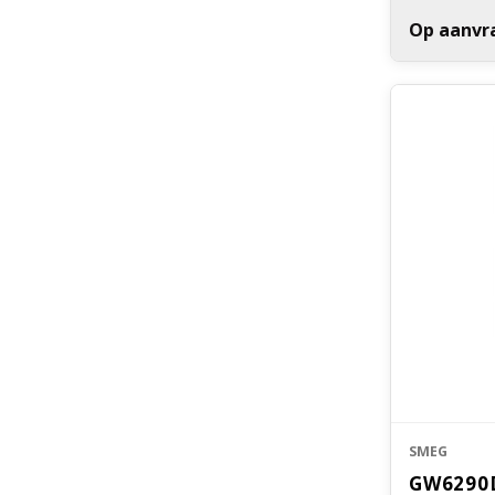
Op aanvr
Elektrische
SMEG
GW6290D