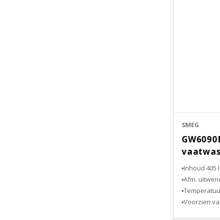
SMEG
GW6090B
vaatwas
Inhoud 405 l
Afm. uitwend
Temperatuur
Voorzien va
Nauwkeurigh