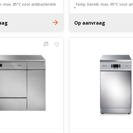
: max. 85°C voor antibacteriële
Temp. bereik: max. 95°C voor an
desinfectie
2 was niveaus
2 was niveaus
aag
Op aanvraag