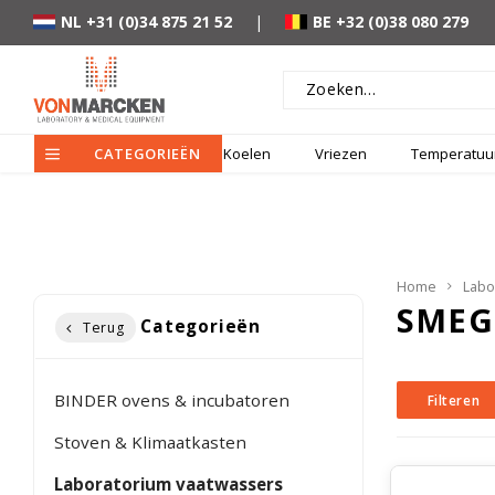
NL +31 (0)34 875 21 52
|
BE +32 (0)38 080 279
CATEGORIEËN
Koelen
Vriezen
Temperatuur
Home
Labo
SMEG
Categorieën
Terug
BINDER ovens & incubatoren
Filteren
Stoven & Klimaatkasten
Laboratorium vaatwassers