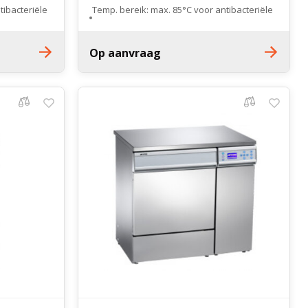
tibacteriële
Temp. bereik: max. 85°C voor antibacteriële
desinfectie
8 was niveaus
Op aanvraag
2 dosering pompen en waspoeder
dispenser