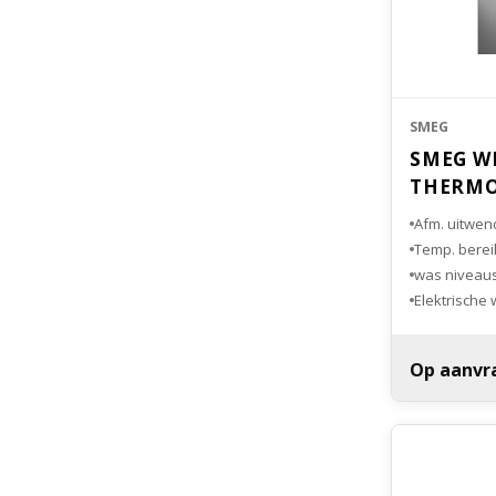
SMEG
SMEG W
THERMO
Afm. uitwen
Temp. bereik
Elektrische
MDR Certifi
Glazen deu
Op aanvr