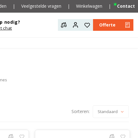
den
|
Veelgestelde vragen
|
Winkelwagen
|
Contact
p nodig?
Offerte
rt chat
ines
Sorteren:
Standaard