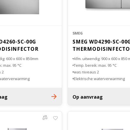
SMEG
D4260-SC-00G
SMEG WD4290-SC-00
DISINFECTOR
THERMODISINFECT
dig: 600 x 600 x 850mm
Afm. uitwendig: 900 x 600 x 850
: max. 95 °C
Temp. bereik: max. 95 °C
2 was niveaus
2 was niveaus
 waterverwarming
Elektrische waterverwarming
ed
MDR Certified
r
Glazen deur
aag
Op aanvraag