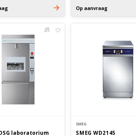
3 was niveaus
Droging door geforceerde luch
aag
Op aanvraag
 waterverwarming
SMEG
SG laboratorium
SMEG WD2145