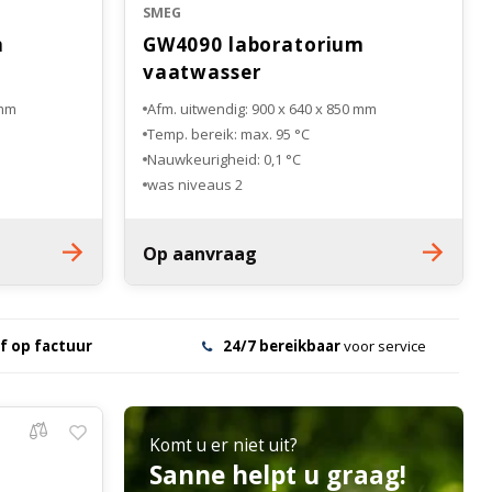
SMEG
m
GW4090 laboratorium
vaatwasser
 mm
Afm. uitwendig: 900 x 640 x 850 mm
Temp. bereik: max. 95 °C
Nauwkeurigheid: 0,1 °C
2 was niveaus
Elektrische waterverwarming
om
Droging door geforceerde luchtstroom
Op aanvraag
f op factuur
24/7 bereikbaar
voor service
Komt u er niet uit?
Sanne helpt u graag!