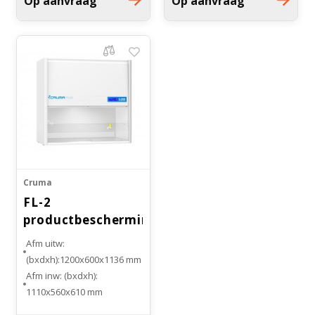
Op aanvraag
Op aanvraag
Witgoed koelkasten
Gewicht: 92 kg
Gewicht: 112 kg
Richtlijnen
Cruma
FL-2
productbeschermingskast
Afm uitw:
(bxdxh):1200x600x1136 mm
Afm inw: (bxdxh):
1110x560x610 mm
Inclusief HEPA H14 filter