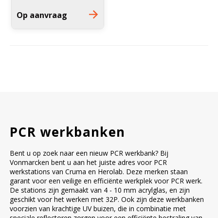
Inhoud: 376 Liter
Op aanvraag
Gewicht: 142 kg
PCR werkbanken
Bent u op zoek naar een nieuw PCR werkbank? Bij
Vonmarcken bent u aan het juiste adres voor PCR
werkstations van Cruma en Herolab. Deze merken staan
garant voor een veilige en efficiënte werkplek voor PCR werk.
De stations zijn gemaakt van 4 - 10 mm acrylglas, en zijn
geschikt voor het werken met 32P. Ook zijn deze werkbanken
voorzien van krachtige UV buizen, die in combinatie met
speciale reflectoren zorgen voor een efficiënte bestraling van