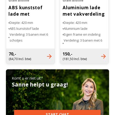
Gram Bioline
Gram Bioline
ABS kunststof
Aluminium lade
lade met
met vakverdeling
vakverdeling
Diepte: 420 mm
Diepte: 420 mm
ABS kunststof lade
Aluminium lade
Verdeling: 3 banen met 6
Eigen frame en indeling
schotjes
Verdeling: 3 banen met 6
Metalen telescoop
schotjes
geleiders
70,-
150,-
(84,70 Incl. btw)
(181,50 Incl. btw)
Komt u er niet uit?
Sanne helpt u graag!
START CHAT