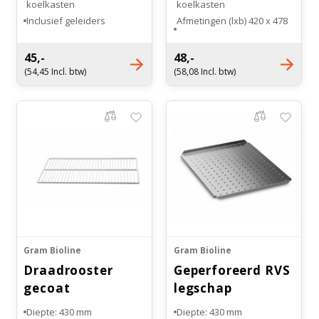
koelkasten
koelkasten
Inclusief geleiders
Afmetingen (lxb) 420 x 478
mm
Draagvermogen: 60 kg
45,-
48,-
(54,45 Incl. btw)
(58,08 Incl. btw)
Gram Bioline
Gram Bioline
Draadrooster
Geperforeerd RVS
gecoat
legschap
Diepte: 430 mm
Diepte: 430 mm