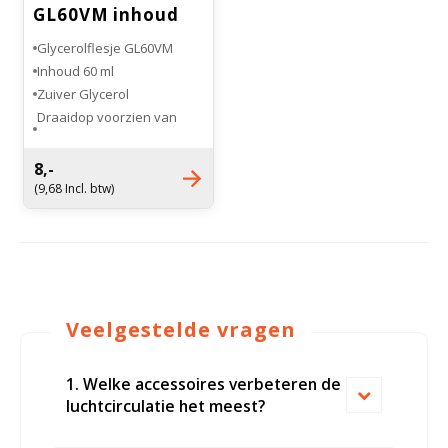
GL60VM inhoud
60 ml
Glycerolflesje GL60VM
Inhoud 60 ml
Zuiver Glycerol
Draaidop voorzien van
rubber doorvoer
8,-
(9,68 Incl. btw)
Veelgestelde vragen
1. Welke accessoires verbeteren de
luchtcirculatie het meest?