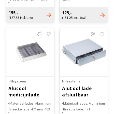
mm)
Diepte lade: 425 mm (380
Hoogte lade: 70 mm
mm)
155,-
125,-
Bloedbank koelkasten
Kaas stremsel vriezers
Benodigdheden
Droogkasten
Draagkracht: 50 kg
Hoogte lade: 60 mm
(187,55 Incl. btw)
(151,25 Incl. btw)
Draagkracht: 20 kg
Onderdelen en accessoires
Afzuigapparatuur
Warmtekasten
Koelkast accessoires
Stellingen
Transport koel- en vriesboxen
Hypothermiekasten
HHsystems
HHsystems
Alucool
AluCool lade
Moedermelk koelkasten
medicijnlade
afsluitbaar
aluminium
Materiaal lades: Aluminium
Materiaal lades: Aluminium
Chromatografiekoelkasten
Breedte lade: 471 mm (403
Breedte lade: 471 mm