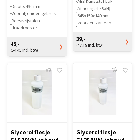
ABS Kunststof bak
Diepte: 430 mm
Afmeting: (LxBxH)
Voor algemeen gebruik
645x150x140mm
Roestvrijstalen
Voorzien van een
draadrooster
handgreep
Sterk en geschikt voor
Kleur: Wit
39,-
zware belasting
45,-
(47,19 Incl. btw)
(54,45 Incl. btw)
Glycerolflesje
Glycerolflesje