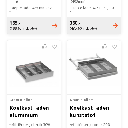
mm)
(403mm)
Diepte lade: 425 mm (370
Diepte lade: 425 mm (370
Witgoed koelkasten
mm)
mm)
Hoogte lade: 70 mm
Hoogte lade: 100 mm
165,-
360,-
Draagkracht: 50 kg
Draagkracht: 50 kg
Richtlijnen
(199,65 Incl. btw)
(435,60 Incl. btw)
Gram Bioline
Gram Bioline
Koelkast laden
Koelkast laden
aluminium
kunststof
30% efficiënter gebruik
efficiënter gebruik 30%