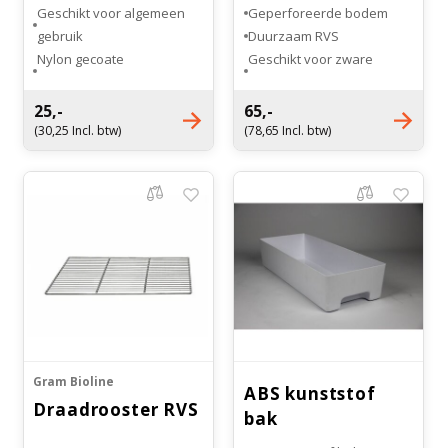
Geschikt voor algemeen
Geperforeerde bodem
gebruik
Duurzaam RVS
Nylon gecoate
Geschikt voor zware
draadroosters
belading
25,-
65,-
(30,25 Incl. btw)
(78,65 Incl. btw)
Gram Bioline
ABS kunststof
Draadrooster RVS
bak