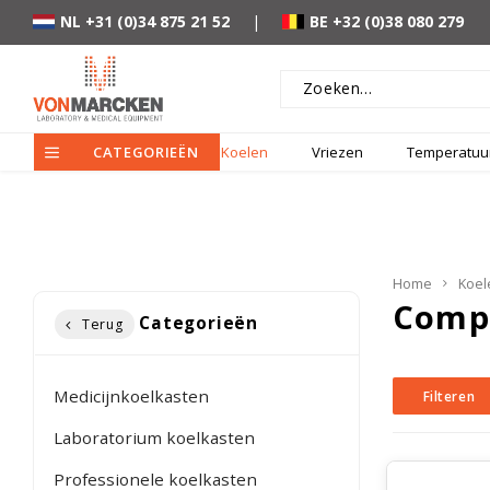
NL +31 (0)34 875 21 52
|
BE +32 (0)38 080 279
CATEGORIEËN
Koelen
Vriezen
Temperatuur
Home
Koel
Comp
Categorieën
Terug
Medicijnkoelkasten
Filteren
Laboratorium koelkasten
Professionele koelkasten