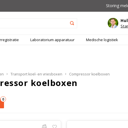
Storing mel
Hul
Sta
registratie
Laboratorium apparatuur
Medische logistiek
en
Transport koel- en vriesboxen
Compressor koelboxen
ressor koelboxen
0