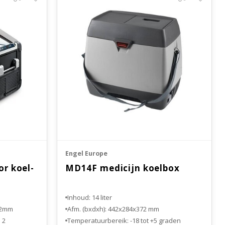
Engel Europe
r koel-
MD14F medicijn koelbox
Inhoud: 14 liter
72mm
Afm. (bxdxh): 442x284x372 mm
2 afgesloten koelcompartimenten
Temperatuurbereik: -18 tot +5 graden