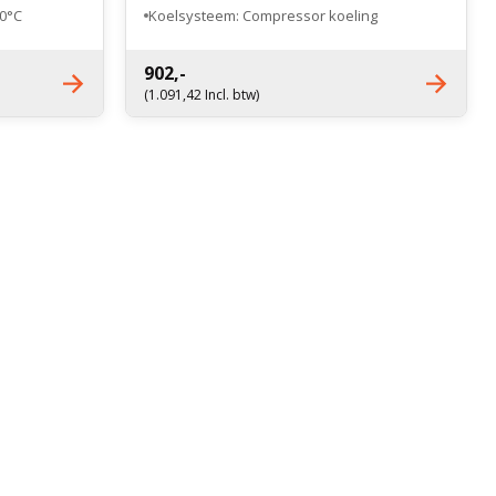
10°C
Koelsysteem: Compressor koeling
Gewicht: 11,5 kilogram
902,-
(1.091,42 Incl. btw)