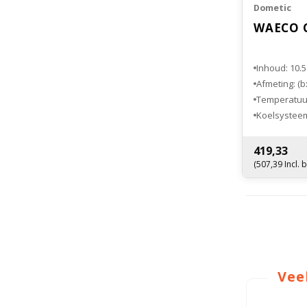
Dometic
WAECO C
Inhoud: 10.5 
Afmeting: (
Temperatuurb
Koelsysteem
Gewicht: 9,4
419,33
(507,39 Incl. 
Vee