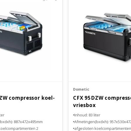
Dometic
ZW compressor koel-
CFX 95DZW compresso
vriesbox
ter
Inhoud: 83 liter
(bxdxh): 887x472x495mm
Afmetingen(bxdxh): 957x530x4
2 afgesloten koelcompartimenten