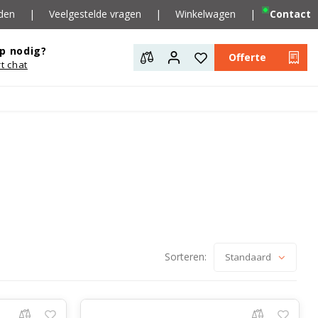
den
|
Veelgestelde vragen
|
Winkelwagen
|
Contact
p nodig?
Offerte
rt chat
Sorteren:
Standaard