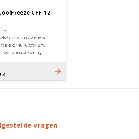
oolFreeze CFF-12
liter
bxdxh)562 x 380 x 235 mm
ereik: +10 °C tot -18 °C
: Compressor koeling
0 kilogram
btw)
lgestelde vragen