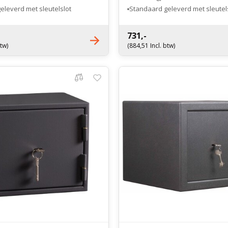
eleverd met sleutelslot
Standaard geleverd met sleutel
ektronisch cijferslot
Optioneel elektronisch cijferslot
731,-
btw)
(884,51 Incl. btw)