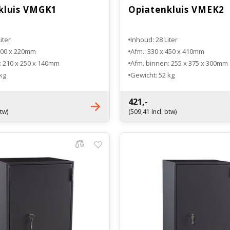
kluis VMGK1
Opiatenkluis VMEK2
iter
Inhoud: 28 Liter
 300 x 220mm
Afm.: 330 x 450 x 410mm
: 210 x 250 x 140mm
Afm. binnen: 255 x 375 x 300mm
kg
Gewicht: 52 kg
Legbord 1
421,-
btw)
(509,41 Incl. btw)