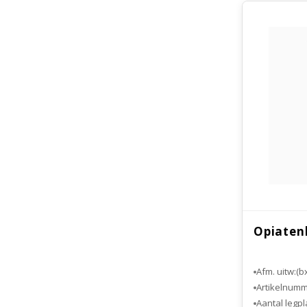
Opiaten
Afm. uitw:(b
Artikelnum
Aantal legp