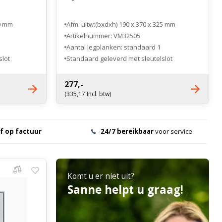
80 mm
Afm. uitw:(bxdxh) 190 x 370 x 325 mm
Artikelnummer: VM32505
Aantal legplanken: standaard 1
slot
Standaard geleverd met sleutelslot
Optioneel elektronisch cijferslot
277,-
(335,17 Incl. btw)
f op factuur
24/7 bereikbaar
voor service
Komt u er niet uit?
Sanne helpt u graag!