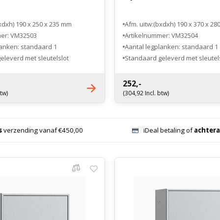
xdxh) 190 x 250 x 235 mm
Afm. uitw:(bxdxh) 190 x 370 x 2
mer: VM32503
Artikelnummer: VM32504
lanken: standaard 1
Aantal legplanken: standaard 1
eleverd met sleutelslot
Standaard geleverd met sleutel
ektronisch cijferslot
Optioneel elektronisch cijferslot
252,-
btw)
(304,92 Incl. btw)
s
verzending vanaf €450,00
iDeal betaling of
achtera