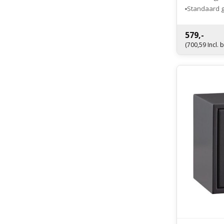
Standaard g
Optioneel el
579,-
(700,59 Incl. 