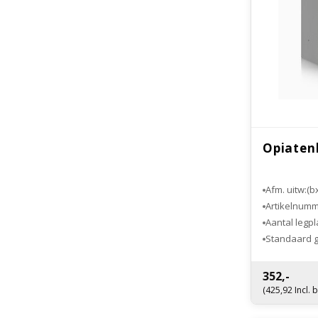
Opiaten
Afm. uitw:(b
Artikelnum
Aantal legp
Standaard g
Optioneel el
352,-
(425,92 Incl. 