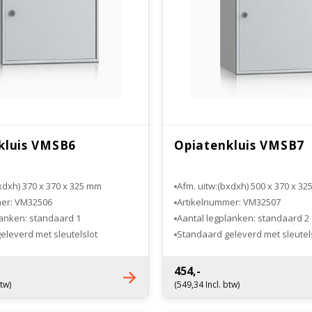
kluis VMSB6
Opiatenkluis VMSB7
xdxh) 370 x 370 x 325 mm
Afm. uitw:(bxdxh) 500 x 370 x 3
mer: VM32506
Artikelnummer: VM32507
lanken: standaard 1
Aantal legplanken: standaard 2
eleverd met sleutelslot
Standaard geleverd met sleutel
ektronisch cijferslot
Optioneel elektronisch cijferslot
454,-
btw)
(549,34 Incl. btw)