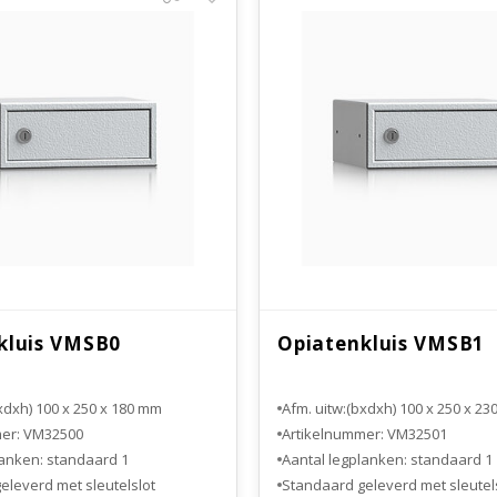
kluis VMSB0
Opiatenkluis VMSB1
xdxh) 100 x 250 x 180 mm
Afm. uitw:(bxdxh) 100 x 250 x 2
mer: VM32500
Artikelnummer: VM32501
lanken: standaard 1
Aantal legplanken: standaard 1
eleverd met sleutelslot
Standaard geleverd met sleutel