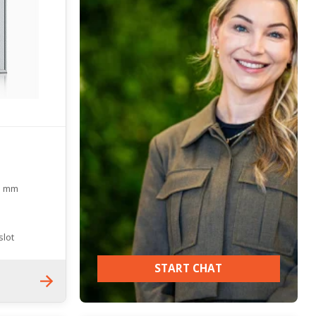
25 mm
slot
START CHAT