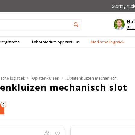
Storing mel
Hul
Sta
registratie
Laboratorium apparatuur
Medische logistiek
sche logistiek
Opiatenkluizen
Opiatenkluizen mechanisch
enkluizen mechanisch slot
0