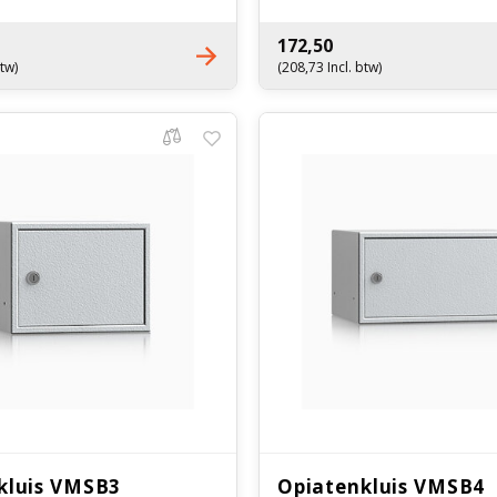
ektronisch cijferslot
Optioneel elektronisch cijferslot
172,50
btw)
(208,73 Incl. btw)
kluis VMSB3
Opiatenkluis VMSB4