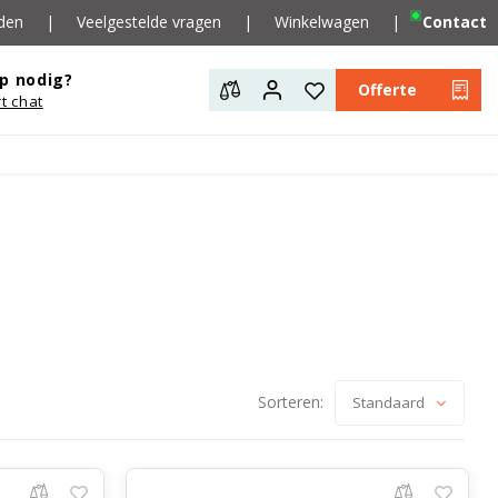
den
|
Veelgestelde vragen
|
Winkelwagen
|
Contact
p nodig?
Offerte
rt chat
Sorteren:
Standaard