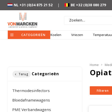
NL +31 (0)34 875 21 52
|
BE +32 (0)38 080 279
CATEGORIEËN
Koelen
Vriezen
Temperatuur
Home
Medi
Opiat
Categorieën
Terug
Thermodesinfectors
Filteren
Bloedafnamewagens
PME Verbandwagens