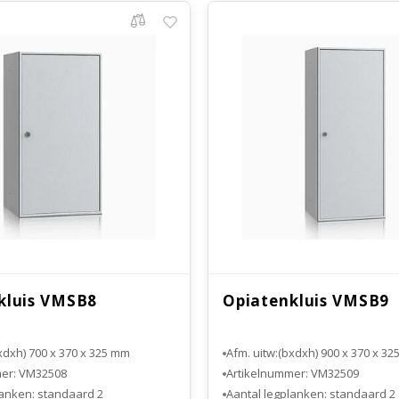
kluis VMSB8
Opiatenkluis VMSB9
xdxh) 700 x 370 x 325 mm
Afm. uitw:(bxdxh) 900 x 370 x 3
mer: VM32508
Artikelnummer: VM32509
lanken: standaard 2
Aantal legplanken: standaard 2