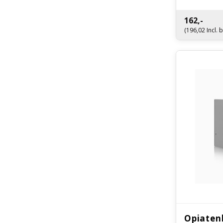
Optioneel el
162,-
(196,02 Incl. 
Opiaten