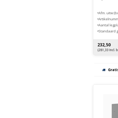
Afm. uitw:(b
Artikelnum
Aantal legp
Standaard g
Optioneel el
232,50
(281,33 Incl. 
Grati