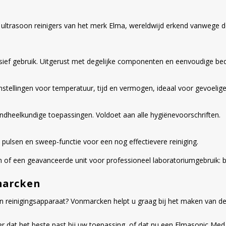
ultrasoon reinigers van het merk Elma, wereldwijd erkend vanwege d
sief gebruik. Uitgerust met degelijke componenten en eenvoudige bed
e instellingen voor temperatuur, tijd en vermogen, ideaal voor gevoelig
andheelkundige toepassingen. Voldoet aan alle hygiënevoorschriften.
 pulsen en sweep-functie voor een nog effectievere reiniging.
en of een geavanceerde unit voor professioneel laboratoriumgebruik:
marcken
 reinigingsapparaat? Vonmarcken helpt u graag bij het maken van de 
r dat het beste past bij uw toepassing, of dat nu een Elmasonic Med 