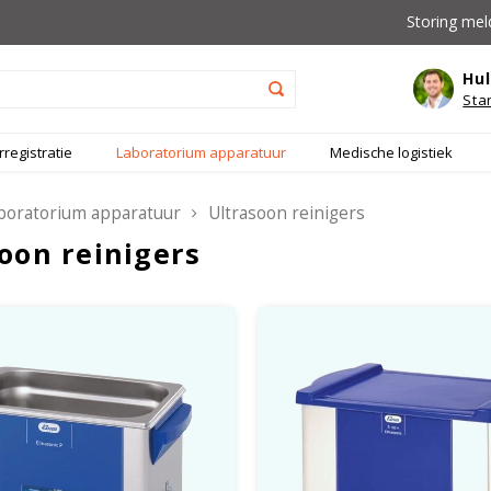
Storing mel
Hul
Sta
registratie
Laboratorium apparatuur
Medische logistiek
boratorium apparatuur
Ultrasoon reinigers
oon reinigers