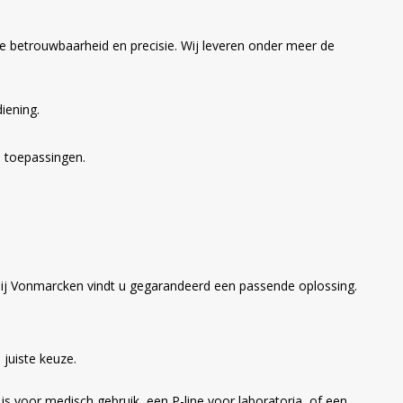
e betrouwbaarheid en precisie. Wij leveren onder meer de
iening.
e toepassingen.
 bij Vonmarcken vindt u gegarandeerd een passende oplossing.
juiste keuze.
is voor medisch gebruik, een P-line voor laboratoria, of een