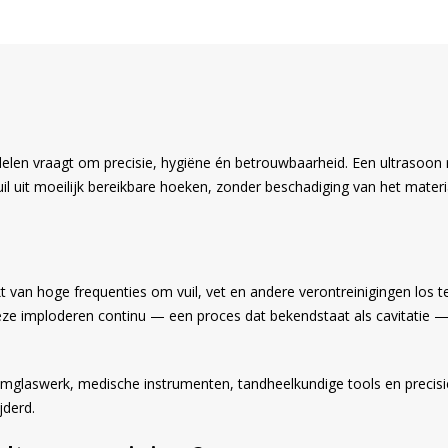
len vraagt om precisie, hygiëne én betrouwbaarheid. Een ultrasoon re
 vuil uit moeilijk bereikbare hoeken, zonder beschadiging van het mate
t van hoge frequenties om vuil, vet en andere verontreinigingen los t
eze imploderen continu — een proces dat bekendstaat als cavitatie — 
iumglaswerk, medische instrumenten, tandheelkundige tools en precis
jderd.