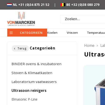
NL +31 (0)34 875 21 52
|
BE +32 (0)38 080 279
CATEGORIEËN
Koelen
Vriezen
Temperatuur
Home
La
Categorieën
Terug
Ultras
BINDER ovens & incubatoren
Stoven & Klimaatkasten
Laboratorium vaatwassers
Ultrasoon reinigers
Elmasonic P-Line