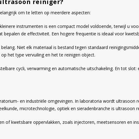
ultrasoon reiniger?
 belangrijk om te letten op meerdere aspecten:
r kleinere instrumenten is een compact model voldoende, terwijl u voo
epalen de effectiviteit. Een hogere frequentie is ideaal voor kwetsbar
t belang. Niet elk materiaal is bestand tegen standaard reinigingsmi
 op het type vervuiling en het te reinigen object.
nstelbare cycli, verwarming en automatische uitschakeling. En tot slot
torium- en industriële omgevingen. In laboratoria wordt ultrasoon re
lkunde, microtechnologie, optiek en sieradenbranche is ultrasoon re
n of kwetsbare oppervlakken, zoals injectoren, meetsensoren en ins