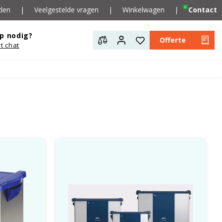
den
|
Veelgestelde vragen
|
Winkelwagen
|
Contact
p nodig?
Offerte
rt chat