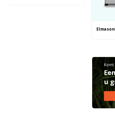
Elmason
Komt u
Een
u g