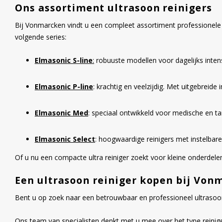
Ons assortiment ultrasoon reinigers
Bij Vonmarcken vindt u een compleet assortiment professionele 
volgende series:
Elmasonic S-line
:
robuuste modellen voor dagelijks inten
Elmasonic P-line
: krachtig en veelzijdig. Met uitgebreid
Elmasonic Med
: speciaal ontwikkeld voor medische en t
Elmasonic Select
: hoogwaardige reinigers met instelbare
Of u nu een compacte ultra reiniger zoekt voor kleine onderdel
Een ultrasoon reiniger kopen bij Von
Bent u op zoek naar een betrouwbaar en professioneel ultrasoon
Ons
team
van specialisten denkt met u mee over het type reinige