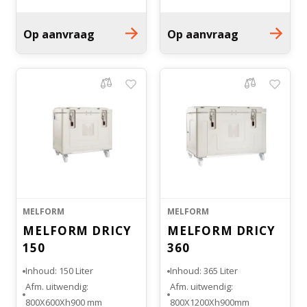
Op aanvraag
Op aanvraag
Bloedbank koelkasten
Kaas stremsel vriezers
Benodigdheden
Droogkasten
Koelkast accessoires
Onderdelen en accessoires
Afzuigapparatuur
Warmtekasten
Stellingen
Transport koel- en vriesboxen
Hypothermiekasten
MELFORM
MELFORM
MELFORM DRICY
MELFORM DRICY
Moedermelk koelkasten
150
360
Inhoud: 150 Liter
Inhoud: 365 Liter
Chromatografiekoelkasten
Afm. uitwendig:
Afm. uitwendig:
800X600Xh900 mm
800X1200Xh900mm