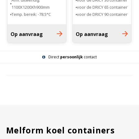
Afm. uitwendig:
voor de DRICY 30 container
1100X1200Xh900mm
voor de DRICY 65 container
Temp. bereik: -78.5°C
voor de DRICY 90 container
Op aanvraag
Op aanvraag
Direct
persoonlijk
contact
Melform koel containers