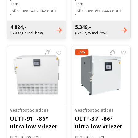
mm
mm
Witgoed vriezers
Afm. inw: 147 x 142 x 307
Afm. inw: 357 x 443 x 307
mm
mm
Bloedbank koelkasten
Benodigdheden
Droogkasten
Temperatuur bereik: -25 °C
Temperatuur bereik: -25 °C
4.824,-
5.349,-
Kaas stremsel vriezers
tot -86 °C
tot -86 °C
(5.837,04 Incl. btw)
(6.472,29 Incl. btw)
Koelkast accessoires
Afzuigapparatuur
Warmtekasten
Energieverbruik: 2,74
Energieverbruik: 4,34
kW/24h
kWh/24h
Onderdelen en accessoires
-5%
Transport koel- en vriesboxen
Stellingen
Hypothermiekasten
Moedermelk koelkasten
Vestfrost Solutions
Vestfrost Solutions
ULTF-91i -86°
ULTF-37i -86°
Chromatografiekoelkasten
ultra low vriezer
ultra low vriezer
Inhoud: 88 Liter
Inhoud: 37 Liter