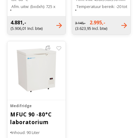
Afm. uitw: (bxdxh): 725 x
Temperatuur bereik: -20 tot
655 x 865 mm
-86 °C
Afm. inw: (bxdxh): 520 x 450
Aantal cryoboxen "2: 28
4.881,-
2.995,-
3.145,-
x 650 mm
stuks
(5.906,01 Incl. btw)
(3.623,95 Incl. btw)
Manden (2) optioneel
verkrijgbaar
Medifridge
MFUC 90 -80°C
laboratorium
vrieskist
Inhoud: 90 Liter