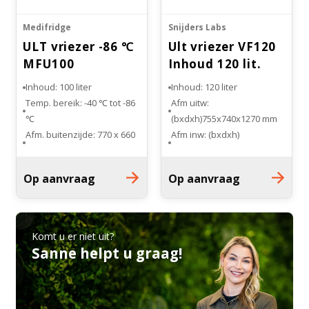
Medifridge
Snijders Labs
ULT vriezer -86 ℃
Ult vriezer VF120
MFU100
Inhoud 120 lit.
Inhoud: 100 liter
Inhoud: 120 liter
Temp. bereik: -40 ℃ tot -86
Afm uitw:
℃
(bxdxh)755x740x1270 mm
Afm. buitenzijde: 770 x 660
Afm inw: (bxdxh)
x 810 mm
450x488x549 mm
Afm. binnenzijde: 330 x 481
Type: VF120
Op aanvraag
Op aanvraag
x 630 mm
Temperatuurbereik: -50 tot
Voorzien van 2
-86
binnendeuren
Komt u er niet uit?
Sanne helpt u graag!