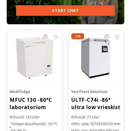
START CHAT
-5%
Medifridge
Vestfrost Solutions
MFUC 130 -80°C
ULTF-C74i -86°
laboratorium
ultra low vrieskist
vrieskist
Inhoud: 130 Liter
Inhoud: 71 Liter
Temperatuurbereik: -50 °C
Afm. uitw: 921x550x550 mm
tot -86 °C
Afm. inw: 450x390x390 mm