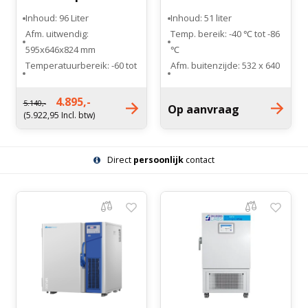
vriezer
Inhoud: 96 Liter
Inhoud: 51 liter
Afm. uitwendig:
Temp. bereik: -40 ℃ tot -86
595x646x824 mm
℃
Temperatuurbereik: -60 tot
Afm. buitenzijde: 532 x 640
-86 graden
x 806 mm
Energieverbruik: 5,82
Afm. binnenzijde: 330 x 481
4.895,-
5.140,-
Op aanvraag
kWh/24h
x 316 mm
(5.922,95 Incl. btw)
Koelsysteem: Compressor
Voorzien van 1
koeling
binnendeur
Direct
persoonlijk
contact