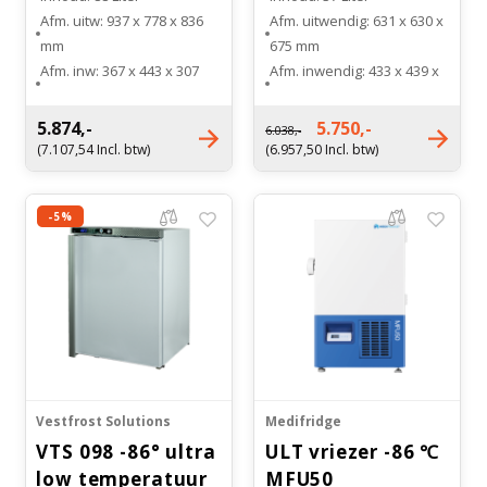
Witgoed koelkasten
Afm. uitw: 937 x 778 x 836
Afm. uitwendig: 631 x 630 x
mm
675 mm
Afm. inw: 367 x 443 x 307
Afm. inwendig: 433 x 439 x
Richtlijnen
mm
271 mm
Temperatuur bereik: -25 °C
Temperatuur bereik: -20 tot
5.874,-
5.750,-
6.038,-
tot -86 °C
-86 °C
(7.107,54 Incl. btw)
(6.957,50 Incl. btw)
Energieverbruik: 5,22
Aantal cryoboxen "2: 33
kW/24h
stuks
-5%
Vestfrost Solutions
Medifridge
VTS 098 -86° ultra
ULT vriezer -86 ℃
low temperatuur
MFU50