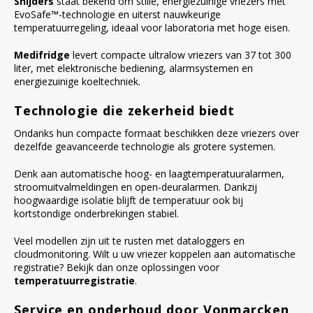
Snijders
staat bekend om stille, energiezuinige vriezers met
EvoSafe™-technologie en uiterst nauwkeurige
temperatuurregeling, ideaal voor laboratoria met hoge eisen.
Medifridge
levert compacte ultralow vriezers van 37 tot 300
liter, met elektronische bediening, alarmsystemen en
energiezuinige koeltechniek.
Technologie die zekerheid biedt
Ondanks hun compacte formaat beschikken deze vriezers over
dezelfde geavanceerde technologie als grotere systemen.
Denk aan automatische hoog- en laagtemperatuuralarmen,
stroomuitvalmeldingen en open-deuralarmen. Dankzij
hoogwaardige isolatie blijft de temperatuur ook bij
kortstondige onderbrekingen stabiel.
Veel modellen zijn uit te rusten met dataloggers en
cloudmonitoring. Wilt u uw vriezer koppelen aan automatische
registratie? Bekijk dan onze oplossingen voor
temperatuurregistratie
.
Service en onderhoud door Vonmarcken