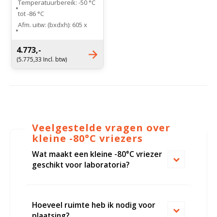
Temperatuurbereik: -50 °C
tot -86 °C
Afm. uitw: (bxdxh): 605 x
655 x 865 mm
Afm. inw: (bxdxh): 400 x 450
4.773,-
x 650 mm
(5.775,33 Incl. btw)
Manden (2) optioneel
verkrijgbaar
Veelgestelde vragen over
kleine -80°C vriezers
Wat maakt een kleine -80°C vriezer
geschikt voor laboratoria?
Hoeveel ruimte heb ik nodig voor
plaatsing?