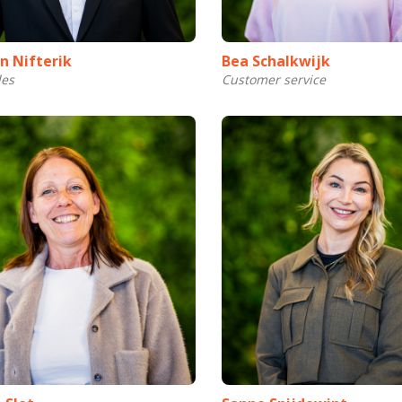
an Nifterik
Bea Schalkwijk
les
Customer service