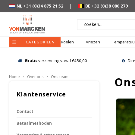
NL +31 (0)34 875 21 52
|
BE +32 (0)38 080 279
CATEGORIEËN
Koelen
Vriezen
Temperatuur
Gratis
verzending vanaf €450,00
Dir
Home
Over ons
Ons team
On
Klantenservice
Contact
Betaalmethoden