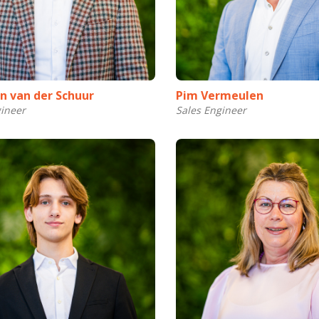
n van der Schuur
Pim Vermeulen
gineer
Sales Engineer