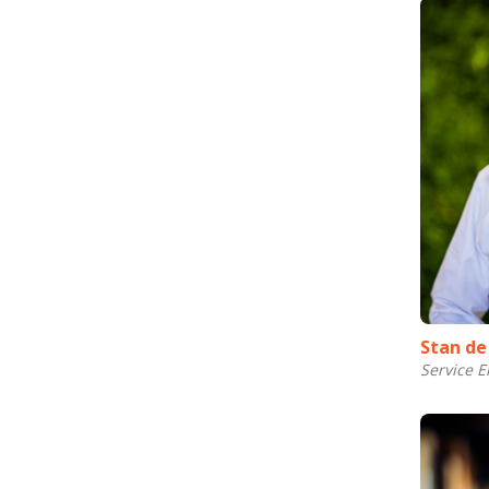
Stan de
Service E