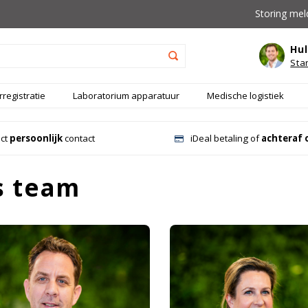
Storing mel
Hul
Sta
registratie
Laboratorium apparatuur
Medische logistiek
ect
persoonlijk
contact
iDeal betaling of
achteraf 
s team