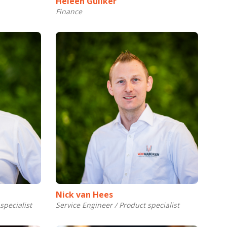
Heleen Guliker
Finance
Nick van Hees
specialist
Service Engineer / Product specialist