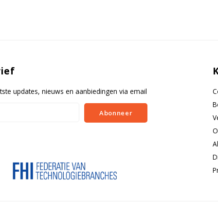
ief
tste updates, nieuws en aanbiedingen via email
C
B
Abonneer
V
O
A
D
P