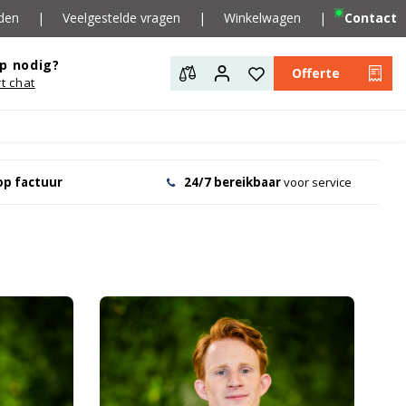
den
|
Veelgestelde vragen
|
Winkelwagen
|
Contact
p nodig?
Offerte
rt chat
op factuur
24/7 bereikbaar
voor service