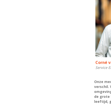
Corné v
Service E
Onze med
verschil.
omgeving 
de grote 
leeftijd,