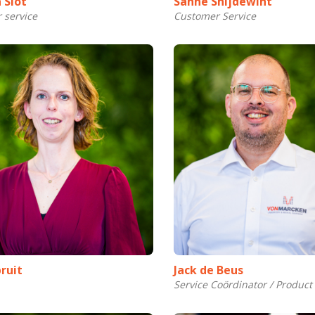
 Slot
Sanne Snijdewint
 service
Customer Service
ruit
Jack de Beus
Service Coördinator / Product 