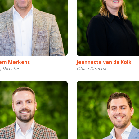
lem Merkens
Jeannette van de Kolk
 Director
Office Director