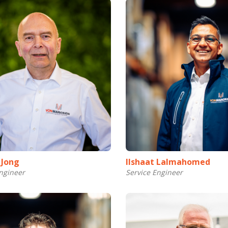
 Jong
Ilshaat Lalmahomed
ngineer
Service Engineer