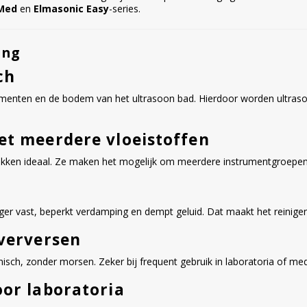
 Med
en
Elmasonic Easy
-series.
ing
ch
enten en de bodem van het ultrasoon bad. Hierdoor worden ultrason
et meerdere vloeistoffen
bakken ideaal. Ze maken het mogelijk om meerdere instrumentgroepen t
ger vast, beperkt verdamping en dempt geluid. Dat maakt het reinige
 verversen
sch, zonder morsen. Zeker bij frequent gebruik in laboratoria of med
oor laboratoria