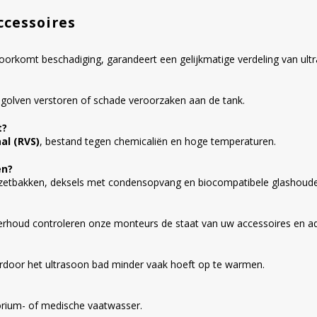
ccessoires
orkomt beschadiging, garandeert een gelijkmatige verdeling van ultr
e golven verstoren of schade veroorzaken aan de tank.
t?
al (RVS)
, bestand tegen chemicaliën en hoge temperaturen.
en?
nzetbakken, deksels met condensopvang en biocompatibele glashoude
derhoud controleren onze monteurs de staat van uw accessoires en ad
rdoor het ultrasoon bad minder vaak hoeft op te warmen.
torium- of medische vaatwasser.