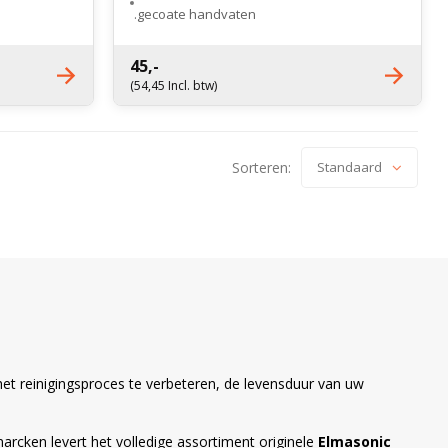
gecoate handvaten.
er
Beschikbaar voor alle Elmasonic reinigers.
45,-
(54,45 Incl. btw)
Sorteren:
Standaard
t reinigingsproces te verbeteren, de levensduur van uw
marcken levert het volledige assortiment originele
Elmasonic