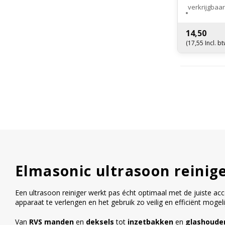
verkrijgbaar
5013), marin
(RAL 7001).
14,50
(17,55 Incl. bt
Elmasonic ultrasoon reinige
Een ultrasoon reiniger werkt pas écht optimaal met de juiste ac
apparaat te verlengen en het gebruik zo veilig en efficiënt mogel
Van
RVS manden
en
deksels
tot
inzetbakken
en
glashoude