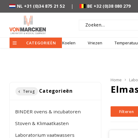
NL +31 (0)34 875 21 52
|
BE +32 (0)38 080 279
CATEGORIEËN
Koelen
Vriezen
Temperatuur
Home
Labo
Elmas
Categorieën
Terug
BINDER ovens & incubatoren
Filteren
Stoven & Klimaatkasten
Laboratorium vaatwassers