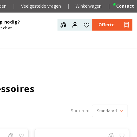
den
|
Veelgestelde vragen
|
Winkelwagen
|
Contact
p nodig?
Offerte
rt chat
ssoires
Sorteren:
Standaard