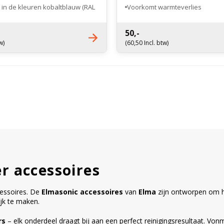
 in de kleuren kobaltblauw (RAL
Voorkomt warmteverlies
eblauw (RAL 5002) en zilvergrijs
Onderdrukt geluid van de reinig
50,-
w)
(60,50 Incl. btw)
r accessoires
cessoires. De
Elmasonic accessoires
van
Elma
zijn ontworpen om he
ijk te maken.
rs
– elk onderdeel draagt bij aan een perfect reinigingsresultaat. Von