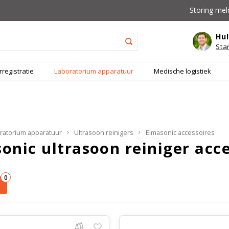
Storing mel
Hul
Sta
registratie
Laboratorium apparatuur
Medische logistiek
ratorium apparatuur
Ultrasoon reinigers
Elmasonic accessoires
onic ultrasoon reiniger acce
0