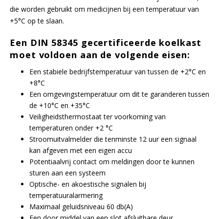
en RV
die worden gebruikt om medicijnen bij een temperatuur van
+5°C op te slaan.
Liebherr koel- en vrieskasten configurator
-45 Vriezers
Bluetooth temperatuurloggers
Ultrasoon reinigers
Modulaire aluminium kastwagens
Laboratorium centrifuge
Service & Onderhoud
Witgo
Therm
Vries
CO₂-I
Elmas
Indus
Afzui
Ergon
Jacks
MKKL 
Een DIN 58345
gecertificeerde koelkast
en RV
moet voldoen aan de volgende eisen:
Richtlijnen & Handhaven
-60 Vriezers
Testo Saveris 1 Datalogger systeem
Carbolite ovens
Zitoplossingen
Droogovens en -incubatoren
Verhuur apparatuur
Vacu
Elmas
ESD s
Een stabiele bedrijfstemperatuur van tussen de +2°C en
+8°C
Vaccinkoelkasten
-80°C Vriezers
Testo toebehoren
Waterbaden Laboratorium
Computer - Laptopwagens
Overige
Ontwerp & Maatwerk producten
Incub
Clean
Een omgevingstemperatuur om dit te garanderen tussen
de +10°C en +35°C
Veiligheidsthermostaat ter voorkoming van
Explosieveilige koelkasten
-150 Vrieskisten
Laboratorium Centrifuge
Opiatenkluizen
Milie
temperaturen onder +2 °C
Stroomuitvalmelder die tenminste 12 uur een signaal
kan afgeven met een eigen accu
Koel-vriescombinatie
IJsblokjesmachines
Balansen en wegen
RVS-instrumententafels
Binde
Potentiaalvrij contact om meldingen door te kunnen
sturen aan een systeem
Optische- en akoestische signalen bij
Doorgeefkoelkasten
Cryogene vriezers voor biobanken en laboratoria
Vortex & Rollers
Medicatie Retourbox
Binde
temperatuuralarmering
Maximaal geluidsniveau 60 db(A)
Gram Bioline configureren
Witgoed vriezers
Lauda Varioshake
Onderdelen en accessoires
Een door middel van een slot afsluitbare deur