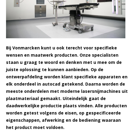
en RV
Liebherr koel- en vrieskasten configurator
-45 Vriezers
Bluetooth temperatuurloggers
Ultrasoon reinigers
Modulaire aluminium kastwagens
Laboratorium centrifuge
Service & Onderhoud
Witgo
Therm
Vries
CO₂-I
Elmas
Indus
Afzui
Ergon
Jacks
MKKL 
en RV
Richtlijnen & Handhaven
-60 Vriezers
Testo Saveris 1 Datalogger systeem
Carbolite ovens
Zitoplossingen
Droogovens en -incubatoren
Verhuur apparatuur
Vacu
Elmas
ESD s
Bij Vonmarcken kunt u ook terecht voor specifieke
wensen en maatwerk producten. Onze specialisten
Vaccinkoelkasten
-80°C Vriezers
Testo toebehoren
Waterbaden Laboratorium
Computer - Laptopwagens
Overige
Ontwerp & Maatwerk producten
Incub
Clean
staan u graag te woord en denken met u mee om de
juiste oplossing te kunnen aanbieden. Op de
Explosieveilige koelkasten
-150 Vrieskisten
Laboratorium Centrifuge
Opiatenkluizen
Milie
ontwerpafdeling worden klant specifieke apparaten en
elk onderdeel in autocad getekend. Daarna worden de
meeste onderdelen met moderne lasersnijmachines uit
Koel-vriescombinatie
IJsblokjesmachines
Balansen en wegen
RVS-instrumententafels
Binde
plaatmateriaal gemaakt. Uiteindelijk gaat de
daadwerkelijke productie plaats vinden. Alle producten
worden getest volgens de eisen, op gespecificeerde
Doorgeefkoelkasten
Cryogene vriezers voor biobanken en laboratoria
Vortex & Rollers
Medicatie Retourbox
Binde
eigenschappen, afwerking en de bediening waaraan
het product moet voldoen.
Gram Bioline configureren
Witgoed vriezers
Lauda Varioshake
Onderdelen en accessoires