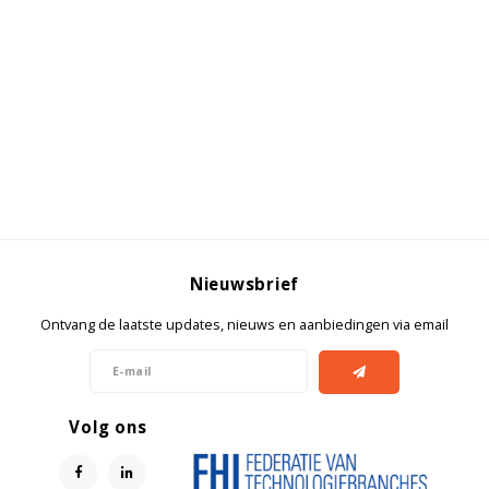
Bloedbank koelkasten
Kaas stremsel vriezers
Benodigdheden
Droogkasten
Koelkast accessoires
Onderdelen en accessoires
Afzuigapparatuur
Warmtekasten
Transport koel- en vriesboxen
Stellingen
Hypothermiekasten
Nieuwsbrief
Ontvang de laatste updates, nieuws en aanbiedingen via email
Moedermelk koelkasten
Chromatografiekoelkasten
Volg ons