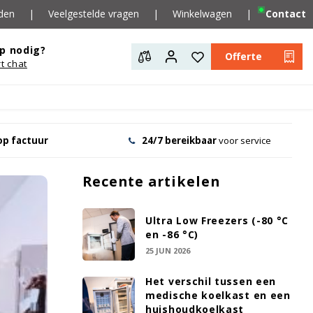
den
|
Veelgestelde vragen
|
Winkelwagen
|
Contact
p nodig?
Offerte
rt chat
op factuur
24/7 bereikbaar
voor service
Recente artikelen
Ultra Low Freezers (-80 °C
en -86 °C)
25 JUN 2026
Het verschil tussen een
medische koelkast en een
huishoudkoelkast