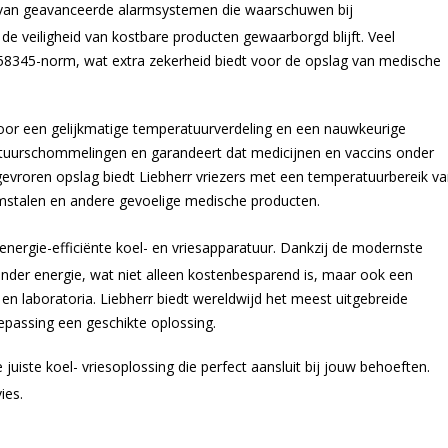
 van geavanceerde alarmsystemen die waarschuwen bij
e veiligheid van kostbare producten gewaarborgd blijft. Veel
58345-norm, wat extra zekerheid biedt voor de opslag van medische
voor een gelijkmatige temperatuurverdeling en een nauwkeurige
atuurschommelingen en garandeert dat medicijnen en vaccins onder
vroren opslag biedt Liebherr vriezers met een temperatuurbereik v
umstalen en andere gevoelige medische producten.
ergie-efficiënte koel- en vriesapparatuur. Dankzij de modernste
inder energie, wat niet alleen kostenbesparend is, maar ook een
en laboratoria. Liebherr biedt wereldwijd het meest uitgebreide
epassing een geschikte oplossing.
juiste koel- vriesoplossing die perfect aansluit bij jouw behoeften.
ies.