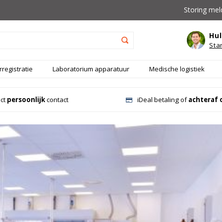
Storing mel
Hul
Sta
registratie
Laboratorium apparatuur
Medische logistiek
ect
persoonlijk
contact
iDeal betaling of
achteraf 