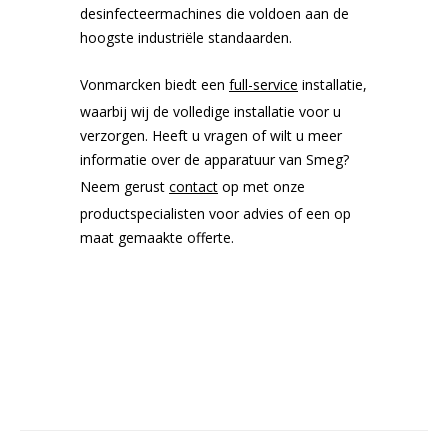
desinfecteermachines die voldoen aan de
hoogste industriële standaarden.
Bloedbank koelkasten
Kaas stremsel vriezers
Benodigdheden
Droogkasten
Vonmarcken biedt een
full-service
installatie,
waarbij wij de volledige installatie voor u
Koelkast accessoires
Onderdelen en accessoires
Afzuigapparatuur
Warmtekasten
verzorgen. Heeft u vragen of wilt u meer
informatie over de apparatuur van Smeg?
Neem gerust
contact
op met onze
Transport koel- en vriesboxen
Stellingen
productspecialisten voor advies of een op
maat gemaakte offerte.
Hypothermiekasten
Moedermelk koelkasten
Chromatografiekoelkasten