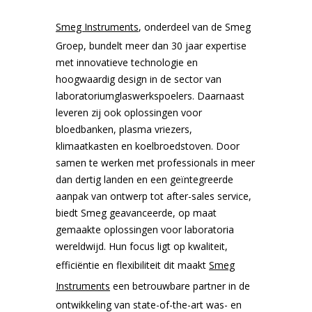
en RV
Smeg Instruments
, onderdeel van de Smeg
Liebherr koel- en vrieskasten configurator
-45 Vriezers
Bluetooth temperatuurloggers
Ultrasoon reinigers
Modulaire aluminium kastwagens
Laboratorium centrifuge
Service & Onderhoud
Witgo
Therm
Vries
CO₂-I
Elmas
Indus
Afzui
Ergon
Jacks
Groep, bundelt meer dan 30 jaar expertise
MKKL 
met innovatieve technologie en
en RV
hoogwaardig design in de sector van
Richtlijnen & Handhaven
-60 Vriezers
Testo Saveris 1 Datalogger systeem
Carbolite ovens
Zitoplossingen
Droogovens en -incubatoren
Verhuur apparatuur
Vacu
Elmas
ESD s
laboratoriumglaswerkspoelers. Daarnaast
leveren zij ook oplossingen voor
Vaccinkoelkasten
-80°C Vriezers
Testo toebehoren
Waterbaden Laboratorium
Computer - Laptopwagens
Overige
Ontwerp & Maatwerk producten
bloedbanken, plasma vriezers,
Incub
Clean
klimaatkasten en koelbroedstoven. Door
samen te werken met professionals in meer
Explosieveilige koelkasten
-150 Vrieskisten
Laboratorium Centrifuge
Opiatenkluizen
Milie
dan dertig landen en een geïntegreerde
aanpak van ontwerp tot after-sales service,
biedt Smeg geavanceerde, op maat
Koel-vriescombinatie
IJsblokjesmachines
Balansen en wegen
RVS-instrumententafels
Binde
gemaakte oplossingen voor laboratoria
wereldwijd. Hun focus ligt op kwaliteit,
Doorgeefkoelkasten
Cryogene vriezers voor biobanken en laboratoria
Vortex & Rollers
Medicatie Retourbox
efficiëntie en flexibiliteit dit maakt
Smeg
Binde
Instruments
een betrouwbare partner in de
ontwikkeling van state-of-the-art was- en
Gram Bioline configureren
Witgoed vriezers
Lauda Varioshake
Onderdelen en accessoires