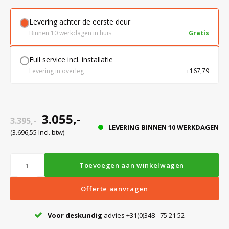
Levering achter de eerste deur
Bloedbank koelkasten
Kaas stremsel vriezers
Benodigdheden
Droogkasten
Binnen 10 werkdagen in huis
Gratis
Full service incl. installatie
Koelkast accessoires
Onderdelen en accessoires
Afzuigapparatuur
Warmtekasten
Levering in overleg
+167,79
Transport koel- en vriesboxen
Stellingen
3.055,-
3.395,-
LEVERING BINNEN 10 WERKDAGEN
Hypothermiekasten
(3.696,55 Incl. btw)
Moedermelk koelkasten
Toevoegen aan winkelwagen
Offerte aanvragen
Chromatografiekoelkasten
Voor deskundig
advies +31(0)348 - 75 21 52