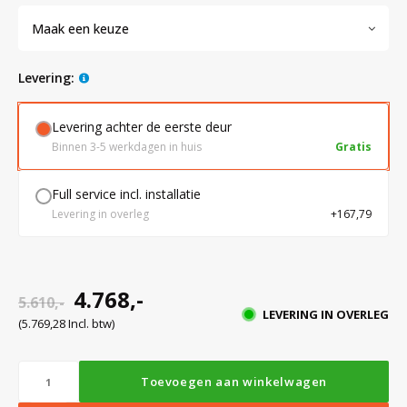
Maak een keuze
Bloedbank koelkasten
Kaas stremsel vriezers
Benodigdheden
Droogkasten
levering:
Koelkast accessoires
Onderdelen en accessoires
Afzuigapparatuur
Warmtekasten
Levering achter de eerste deur
Binnen 3-5 werkdagen in huis
Gratis
Transport koel- en vriesboxen
Stellingen
Full service incl. installatie
Levering in overleg
+167,79
Hypothermiekasten
Moedermelk koelkasten
4.768,-
5.610,-
LEVERING IN OVERLEG
(5.769,28 Incl. btw)
Chromatografiekoelkasten
Toevoegen aan winkelwagen