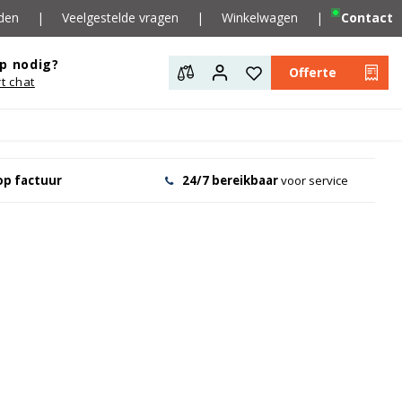
den
|
Veelgestelde vragen
|
Winkelwagen
|
Contact
p nodig?
Offerte
rt chat
op factuur
24/7 bereikbaar
voor service