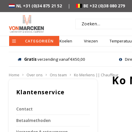
NL +31 (0)34 875 21 52
|
BE +32 (0)38 080 279
CATEGORIEËN
Koelen
Vriezen
Temperatuur
Gratis
verzending vanaf €450,00
Dir
Home
Over ons
Ons team
Ko Merkens || Chauffeur
Ko 
Klantenservice
Contact
Betaalmethoden