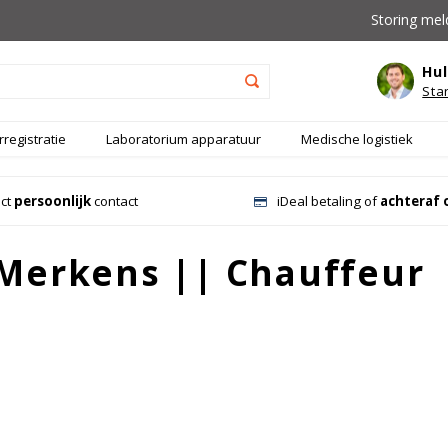
Storing mel
Hul
Sta
registratie
Laboratorium apparatuur
Medische logistiek
ect
persoonlijk
contact
iDeal betaling of
achteraf 
Merkens || Chauffeur