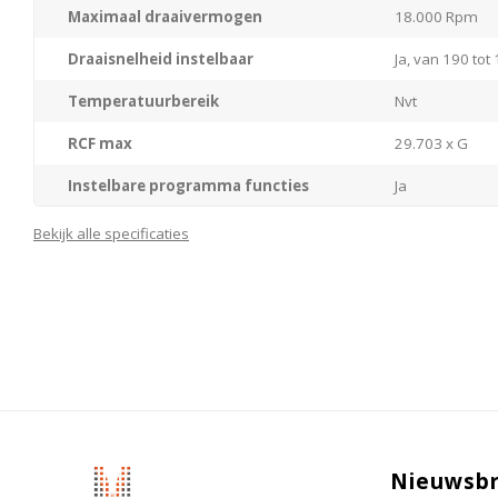
Maximaal draaivermogen
18.000 Rpm
Draaisnelheid instelbaar
Ja, van 190 tot
Temperatuurbereik
Nvt
RCF max
29.703 x G
Instelbare programma functies
Ja
Tijdfunctie
Instelbaar, 00:
Bekijk alle specificaties
Besturing
Elektronisch m
Dataregistratie
Ja
Uitlezing
Digitaal, LED-d
Deksel vergrendeling tijdens proces
Ja
Gewicht
42 kilogram
Nieuwsbr
Netspanning
230V / 50-60H