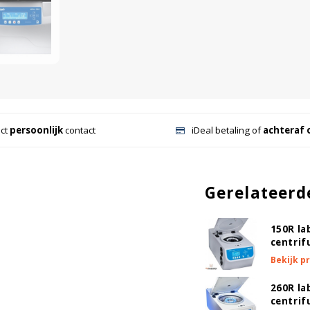
ect
persoonlijk
contact
iDeal betaling of
achteraf 
Gerelateerd
150R l
centrif
Bekijk p
260R l
centrif