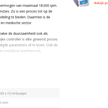
Bekijk p
ivermogen van maximaal 18.000 rpm.
cties. Zo is een proces tot op de
deling te bieden. Daarmee is de
e en medische sector.
ehalve de duurzaamheid ook als
ijke controller is elke gewenst proces
nodigde parameters af te lezen. Ook de
en instelbaar wachtwoord,
es.
0x 15ml buisjes
. Indien gewenst zijn
ontact met ons op of vraag een
| 30 x 15 ml buisjes
80 mm