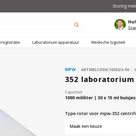
Storing mel
Hul
Sta
registratie
Laboratorium apparatuur
Medische logistiek
MPW
ARTIKELCODE:10352/2-56
352 laboratorium
Capaciteit
1000 mililiter | 30 x 15 ml buisjes
type rotor voor mpw-352 centri
Maak een keuze