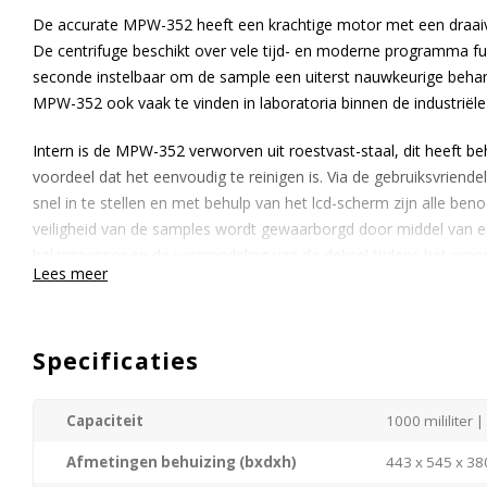
De accurate MPW-352 heeft een krachtige motor met een draa
De centrifuge beschikt over vele tijd- en moderne programma fun
seconde instelbaar om de sample een uiterst nauwkeurige behan
MPW-352 ook vaak te vinden in laboratoria binnen de industriël
Intern is de MPW-352 verworven uit roestvast-staal, dit heeft b
voordeel dat het eenvoudig te reinigen is. Via de gebruiksvriendel
snel in te stellen en met behulp van het lcd-scherm zijn alle be
veiligheid van de samples wordt gewaarborgd door middel van e
balanssensor en de vergrendeling van de deksel tijdens het proc
Lees meer
Standaard wordt is de MPW-352 uitgerust met een rotor voor
3
hiervoor andere rotoren leverbaar (
zie borchure
). Neem gerust c
Specificaties
geheel vrijblijvende offerte aan.
Capaciteit
1000 mililiter 
Afmetingen behuizing (bxdxh)
443 x 545 x 3