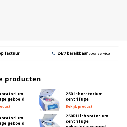
op factuur
24/7 bereikbaar
voor service
e producten
aboratorium
260 laboratorium
uge gekoeld
centrifuge
roduct
Bekijk product
260RH laboratorium
aboratorium
centrifuge
uge gekoeld
gekoeld/verwarmd