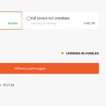
r
Full service incl. installatie
Gratis
Levering in overleg
+167,79
LEVERING IN OVERLEG
Offerte aanvragen
 - 75 21 52