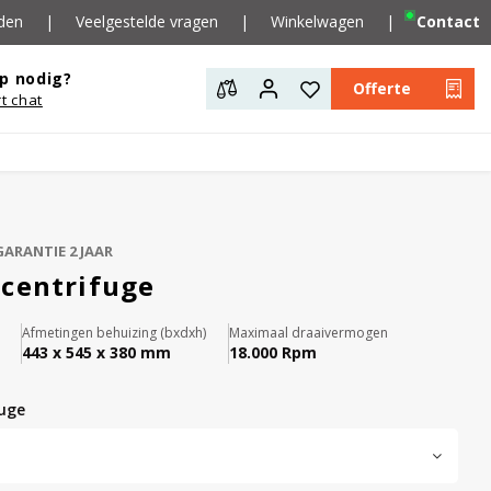
den
|
Veelgestelde vragen
|
Winkelwagen
|
Contact
p nodig?
Offerte
rt chat
GARANTIE 2 JAAR
 centrifuge
Afmetingen behuizing (bxdxh)
Maximaal draaivermogen
443 x 545 x 380 mm
18.000 Rpm
fuge