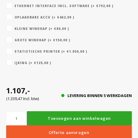
ETHERNET INTERFACE INCL. SOFTWARE (+ €792,00 )
OPLAADBARE ACCU (+ €462,00 )
Bloedbank koelkasten
Kaas stremsel vriezers
Benodigdheden
Droogkasten
KLEINE WINDKAP (+ €80,00 )
Koelkast accessoires
Onderdelen en accessoires
Afzuigapparatuur
Warmtekasten
GROTE WINDKAP (+ €150,00 )
STATISTISCHE PRINTER (+ €1.050,00 )
Transport koel- en vriesboxen
Stellingen
IJKING (+ €125,00 )
Hypothermiekasten
1.107,-
LEVERING BINNEN 5 WERKDAGEN
(1.339,47 Incl. btw)
Moedermelk koelkasten
Toevoegen aan winkelwagen
Chromatografiekoelkasten
Offerte aanvragen