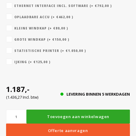
ETHERNET INTERFACE INCL. SOFTWARE (+ €792,00 )
OPLAADBARE ACCU (+ €462,00 )
Bloedbank koelkasten
Kaas stremsel vriezers
Benodigdheden
Droogkasten
KLEINE WINDKAP (+ €80,00 )
Koelkast accessoires
Onderdelen en accessoires
Afzuigapparatuur
Warmtekasten
GROTE WINDKAP (+ €150,00 )
STATISTISCHE PRINTER (+ €1.050,00 )
Transport koel- en vriesboxen
Stellingen
IJKING (+ €125,00 )
Hypothermiekasten
1.187,-
LEVERING BINNEN 5 WERKDAGEN
(1.436,27 Incl. btw)
Moedermelk koelkasten
Toevoegen aan winkelwagen
Chromatografiekoelkasten
Offerte aanvragen