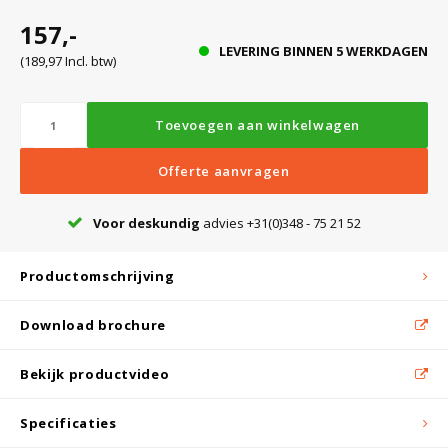
157,-
LEVERING BINNEN 5 WERKDAGEN
(189,97 Incl. btw)
Bloedbank koelkasten
Kaas stremsel vriezers
Benodigdheden
Droogkasten
Toevoegen aan winkelwagen
Koelkast accessoires
Onderdelen en accessoires
Afzuigapparatuur
Warmtekasten
Offerte aanvragen
Transport koel- en vriesboxen
Stellingen
Voor deskundig
advies +31(0)348 - 75 21 52
Hypothermiekasten
Productomschrijving
Moedermelk koelkasten
Download brochure
Bekijk productvideo
Chromatografiekoelkasten
Specificaties