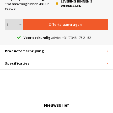
LEVERING BINNEN 5
*Na aanvraag binnen 48 uur
WERKDAGEN
reactie
Bloedbank koelkasten
Kaas stremsel vriezers
Benodigdheden
Droogkasten
Offerte aanvragen
Koelkast accessoires
Onderdelen en accessoires
Afzuigapparatuur
Warmtekasten
Voor deskundig
advies +31(0)348 - 75 21 52
Transport koel- en vriesboxen
Stellingen
Productomschrijving
Specificaties
Hypothermiekasten
Moedermelk koelkasten
Chromatografiekoelkasten
Nieuwsbrief