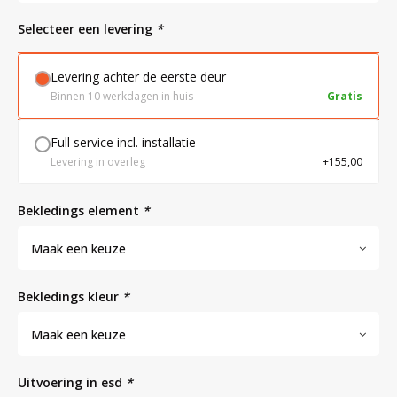
Selecteer een levering
*
Bloedbank koelkasten
Kaas stremsel vriezers
Benodigdheden
Droogkasten
Levering achter de eerste deur
Binnen 10 werkdagen in huis
Gratis
Koelkast accessoires
Onderdelen en accessoires
Afzuigapparatuur
Warmtekasten
Full service incl. installatie
Levering in overleg
+155,00
Transport koel- en vriesboxen
Stellingen
bekledings element
*
Hypothermiekasten
Maak een keuze
Moedermelk koelkasten
bekledings kleur
*
Maak een keuze
Chromatografiekoelkasten
uitvoering in esd
*