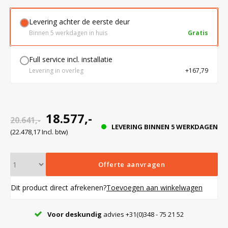
Levering achter de eerste deur
Bloedbank koelkasten
Kaas stremsel vriezers
Benodigdheden
Droogkasten
Binnen 5 werkdagen in huis
Gratis
Full service incl. installatie
Koelkast accessoires
Onderdelen en accessoires
Afzuigapparatuur
Warmtekasten
Levering in overleg
+167,79
Transport koel- en vriesboxen
Stellingen
18.577,-
20.641,-
LEVERING BINNEN 5 WERKDAGEN
Hypothermiekasten
(22.478,17 Incl. btw)
Moedermelk koelkasten
Offerte aanvragen
Dit product direct afrekenen?
Toevoegen aan winkelwagen
Chromatografiekoelkasten
Voor deskundig
advies +31(0)348 - 75 21 52