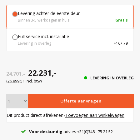
Levering achter de eerste deur
Bloedbank koelkasten
Kaas stremsel vriezers
Benodigdheden
Droogkasten
Binnen 3-5 werkdagen in huis
Gratis
Full service incl. installatie
Koelkast accessoires
Onderdelen en accessoires
Afzuigapparatuur
Warmtekasten
Levering in overleg
+167,79
Transport koel- en vriesboxen
Stellingen
22.231,-
24.701,-
LEVERING IN OVERLEG
Hypothermiekasten
(26.899,51 Incl. btw)
Moedermelk koelkasten
Offerte aanvragen
Dit product direct afrekenen?
Toevoegen aan winkelwagen
Chromatografiekoelkasten
Voor deskundig
advies +31(0)348 - 75 21 52