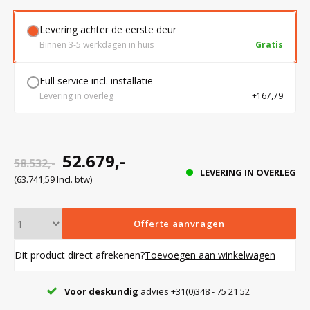
Levering achter de eerste deur
Bloedbank koelkasten
Kaas stremsel vriezers
Benodigdheden
Droogkasten
Binnen 3-5 werkdagen in huis
Gratis
Full service incl. installatie
Koelkast accessoires
Onderdelen en accessoires
Afzuigapparatuur
Warmtekasten
Levering in overleg
+167,79
Transport koel- en vriesboxen
Stellingen
52.679,-
58.532,-
LEVERING IN OVERLEG
Hypothermiekasten
(63.741,59 Incl. btw)
Moedermelk koelkasten
Offerte aanvragen
Dit product direct afrekenen?
Toevoegen aan winkelwagen
Chromatografiekoelkasten
Voor deskundig
advies +31(0)348 - 75 21 52