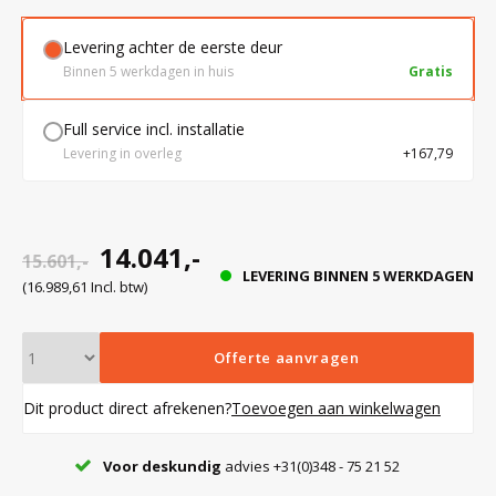
Levering achter de eerste deur
Bloedbank koelkasten
Kaas stremsel vriezers
Benodigdheden
Droogkasten
Binnen 5 werkdagen in huis
Gratis
Full service incl. installatie
Koelkast accessoires
Onderdelen en accessoires
Afzuigapparatuur
Warmtekasten
Levering in overleg
+167,79
Transport koel- en vriesboxen
Stellingen
14.041,-
15.601,-
LEVERING BINNEN 5 WERKDAGEN
Hypothermiekasten
(16.989,61 Incl. btw)
Moedermelk koelkasten
Offerte aanvragen
Dit product direct afrekenen?
Toevoegen aan winkelwagen
Chromatografiekoelkasten
Voor deskundig
advies +31(0)348 - 75 21 52