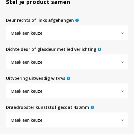
Stel je product samen
Bloedbank koelkasten
Kaas stremsel vriezers
Benodigdheden
Droogkasten
deur rechts of links afgehangen
Maak een keuze
Koelkast accessoires
Onderdelen en accessoires
Afzuigapparatuur
Warmtekasten
dichte deur of glasdeur met led verlichting
Transport koel- en vriesboxen
Stellingen
Maak een keuze
Hypothermiekasten
uitvoering uitwendig wit/rvs
Maak een keuze
Moedermelk koelkasten
draadrooster kunststof gecoat 430mm
Chromatografiekoelkasten
Maak een keuze