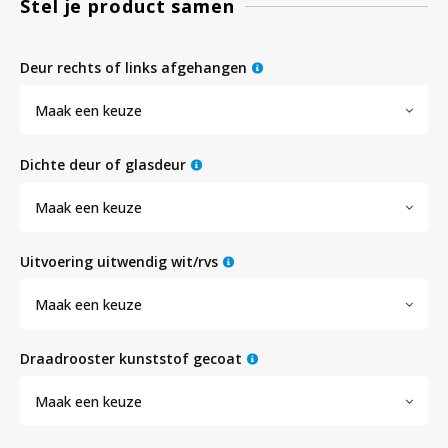
Stel je product samen
Bloedbank koelkasten
Kaas stremsel vriezers
Benodigdheden
Droogkasten
deur rechts of links afgehangen
Maak een keuze
Koelkast accessoires
Onderdelen en accessoires
Afzuigapparatuur
Warmtekasten
dichte deur of glasdeur
Transport koel- en vriesboxen
Stellingen
Maak een keuze
Hypothermiekasten
uitvoering uitwendig wit/rvs
Maak een keuze
Moedermelk koelkasten
draadrooster kunststof gecoat
Chromatografiekoelkasten
Maak een keuze