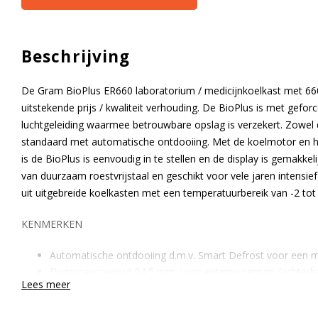
Beschrijving
De Gram BioPlus ER660 laboratorium / medicijnkoelkast met 660 
uitstekende prijs / kwaliteit verhouding. De BioPlus is met gefo
luchtgeleiding waarmee betrouwbare opslag is verzekert. Zowel d
standaard met automatische ontdooiing. Met de koelmotor en h
is de BioPlus is eenvoudig in te stellen en de display is gemakkeli
van duurzaam roestvrijstaal en geschikt voor vele jaren intensie
uit uitgebreide koelkasten met een temperatuurbereik van -2 tot
KENMERKEN
Automatische ontdooiing d.m.v. Smart Defrost voor een m
Doorvoeropening 24,5 mm. voor externe sensor. (achterk
Lees meer
Electronische besturing met service- en noodprogramma.
Fabrieksgarantie 3 jaar. Garantie compressor 5 jaar