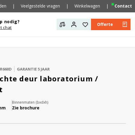
den
|
Veelgestelde vragen
|
Winkelwagen
|
Contact
p nodig?
Offerte
rt chat
ER660D
GARANTIE 5 JAAR
chte deur laboratorium /
t
Binnenmaten (bxdxh)
 mm
Zie brochure