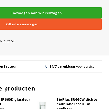
Toevoegen aan winkelwagen
g
Offerte aanvragen
 - 75 21 52
op factuur
24/7 bereikbaar
voor service
e producten
 ER660D glasdeur
BioPlus ER660W dichte
t
deur laboratorium
 (set)
koelkast