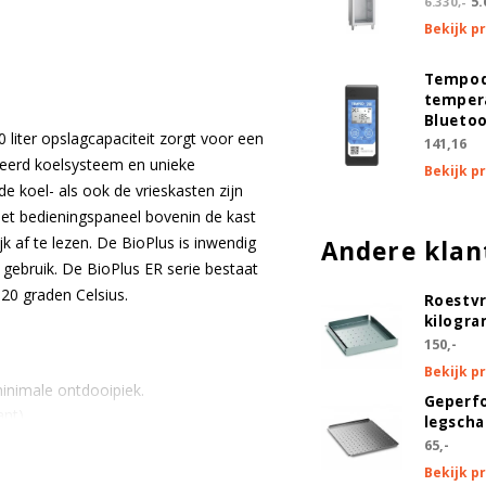
5.
6.330,-
Bekijk p
Maak een keuze
Tempod
temper
vloeistofhouder
Blueto
liter opslagcapaciteit zorgt voor een
141,16
Maak een keuze
rceerd koelsysteem en unieke
Bekijk p
e koel- als ook de vrieskasten zijn
tochtdeuren (set 3 binnendeuren, kan niet worden gecombineerd met draadrooster
et bedieningspaneel bovenin de kast
gecoat)
jk af te lezen. De BioPlus is inwendig
Andere klan
f gebruik. De BioPlus ER serie bestaat
Tochtdeuren (set 3 binnendeur
(+ €319,50 )
 20 graden Celsius.
Roestvr
kilogra
poten en zwenkwielen
150,-
Bekijk p
Maak een keuze
inimale ontdooipiek.
Geperf
ant)
legsch
din 58345 / 13277 kit
65,-
Bekijk p
Voorzien van DIN 58345 / 13277