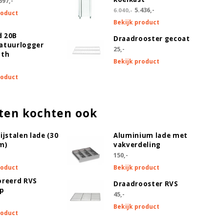
697,-
5.436,-
6.040,-
roduct
Bekijk product
 20B
Draadrooster gecoat
atuurlogger
25,-
oth
Bekijk product
roduct
ten kochten ook
en, kan niet worden gecombineerd met draadrooster gecoat)
ijstalen lade (30
Aluminium lade met
m)
vakverdeling
150,-
roduct
Bekijk product
oreerd RVS
Draadrooster RVS
ap
45,-
Bekijk product
roduct
 kit (+ €166,50 )