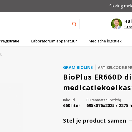
Storing mel
Hul
Sta
registratie
Laboratorium apparatuur
Medische logistiek
t
GRAM BIOLINE
ARTIKELCODE:BP
BioPlus ER660D di
medicatiekoelkas
Inhoud
Buitenmaten (bxdxh)
660 liter
695x876x2025 / 2275
Stel je product samen