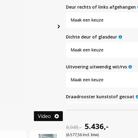
deur rechts of links afgehangen
Maak een keuze
dichte deur of glasdeur
Maak een keuze
uitvoering uitwendig wit/rvs
Maak een keuze
draadrooster kunststof gecoat
Maak een keuze
Video
5.436,-
rvs draadrooster
6.040,-
(6.577,56 Incl. btw)