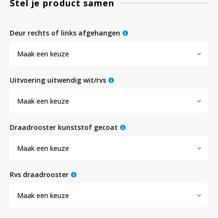
Stel je product samen
Bloedbank koelkasten
Kaas stremsel vriezers
Benodigdheden
Droogkasten
deur rechts of links afgehangen
Maak een keuze
Koelkast accessoires
Onderdelen en accessoires
Afzuigapparatuur
Warmtekasten
uitvoering uitwendig wit/rvs
Transport koel- en vriesboxen
Stellingen
Maak een keuze
Hypothermiekasten
draadrooster kunststof gecoat
Maak een keuze
Moedermelk koelkasten
rvs draadrooster
Chromatografiekoelkasten
Maak een keuze