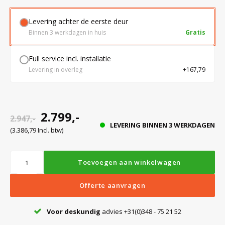
Levering achter de eerste deur
Bloedbank koelkasten
Kaas stremsel vriezers
Benodigdheden
Droogkasten
Binnen 3 werkdagen in huis
Gratis
Full service incl. installatie
Koelkast accessoires
Onderdelen en accessoires
Afzuigapparatuur
Warmtekasten
Levering in overleg
+167,79
Transport koel- en vriesboxen
Stellingen
2.799,-
2.947,-
LEVERING BINNEN 3 WERKDAGEN
Hypothermiekasten
(3.386,79 Incl. btw)
Moedermelk koelkasten
Toevoegen aan winkelwagen
Offerte aanvragen
Chromatografiekoelkasten
Voor deskundig
advies +31(0)348 - 75 21 52