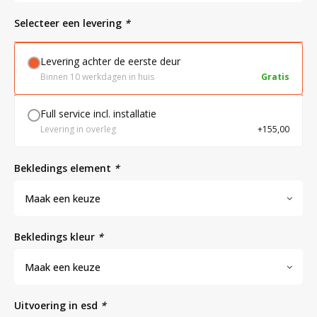
Selecteer een levering
*
Bloedbank koelkasten
Kaas stremsel vriezers
Benodigdheden
Droogkasten
Levering achter de eerste deur
Binnen 10 werkdagen in huis
Gratis
Koelkast accessoires
Onderdelen en accessoires
Afzuigapparatuur
Warmtekasten
Full service incl. installatie
Levering in overleg
+155,00
Transport koel- en vriesboxen
Stellingen
bekledings element
*
Hypothermiekasten
Maak een keuze
Moedermelk koelkasten
bekledings kleur
*
Maak een keuze
Chromatografiekoelkasten
uitvoering in esd
*