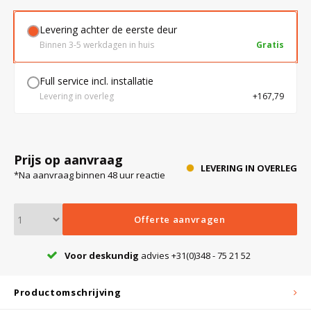
Levering achter de eerste deur
Bloedbank koelkasten
Kaas stremsel vriezers
Benodigdheden
Droogkasten
Binnen 3-5 werkdagen in huis
Gratis
Full service incl. installatie
Koelkast accessoires
Onderdelen en accessoires
Afzuigapparatuur
Warmtekasten
Levering in overleg
+167,79
Transport koel- en vriesboxen
Stellingen
Prijs op aanvraag
LEVERING IN OVERLEG
*Na aanvraag binnen 48 uur reactie
Hypothermiekasten
Offerte aanvragen
Moedermelk koelkasten
Voor deskundig
advies +31(0)348 - 75 21 52
Chromatografiekoelkasten
Productomschrijving