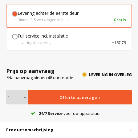
Levering achter de eerste deur
Bloedbank koelkasten
Kaas stremsel vriezers
Benodigdheden
Droogkasten
Binnen 3-5 werkdagen in huis
Gratis
Full service incl. installatie
Koelkast accessoires
Onderdelen en accessoires
Afzuigapparatuur
Warmtekasten
Levering in overleg
+167,79
Transport koel- en vriesboxen
Stellingen
Prijs op aanvraag
LEVERING IN OVERLEG
*Na aanvraag binnen 48 uur reactie
Hypothermiekasten
Offerte aanvragen
Moedermelk koelkasten
24/7 Service
voor uw apparatuur
Chromatografiekoelkasten
Productomschrijving