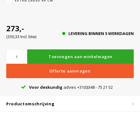
EXTRA LARGE 68 CM
Bloedbank koelkasten
Kaas stremsel vriezers
Benodigdheden
Droogkasten
273,-
LEVERING BINNEN 5 WERKDAGEN
(330,33 Incl. btw)
Koelkast accessoires
Onderdelen en accessoires
Afzuigapparatuur
Warmtekasten
Toevoegen aan winkelwagen
Transport koel- en vriesboxen
Stellingen
Offerte aanvragen
Hypothermiekasten
Voor deskundig
advies +31(0)348 - 75 21 52
Moedermelk koelkasten
Productomschrijving
Chromatografiekoelkasten