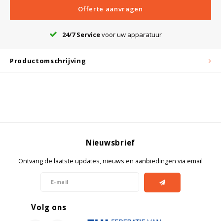
Offerte aanvragen
Bloedbank koelkasten
Kaas stremsel vriezers
Benodigdheden
Droogkasten
24/7 Service
voor uw apparatuur
Productomschrijving
Koelkast accessoires
Onderdelen en accessoires
Afzuigapparatuur
Warmtekasten
Transport koel- en vriesboxen
Stellingen
Hypothermiekasten
Nieuwsbrief
Moedermelk koelkasten
Ontvang de laatste updates, nieuws en aanbiedingen via email
Chromatografiekoelkasten
Volg ons